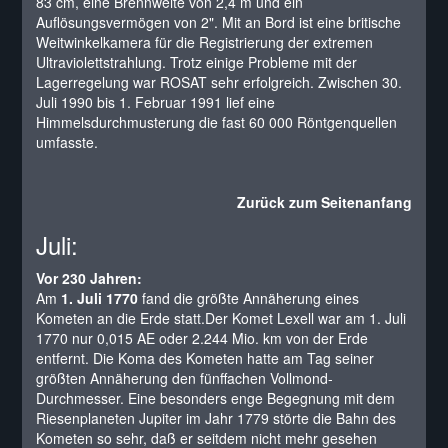
83 cm, eine Brennweite von 2,4 m und ein
Auflösungsvermögen von 2". Mit an Bord ist eine britische
Weitwinkelkamera für die Registrierung der extremen
Ultraviolettstrahlung. Trotz einige Probleme mit der
Lagerregelung war ROSAT sehr erfolgreich. Zwischen 30.
Juli 1990 bis 1. Februar 1991 lief eine
Himmelsdurchmusterung die fast 60 000 Röntgenquellen
umfasste.
Zurück zum Seitenanfang
Juli:
Vor 230 Jahren:
Am
1. Juli 1770
fand die größte Annäherung eines
Kometen an die Erde statt.Der Komet Lexell war am 1. Juli
1770 nur 0,015 AE oder 2.244 Mio. km von der Erde
entfernt. Die Koma des Kometen hatte am Tag seiner
größten Annäherung den fünffachen Vollmond-
Durchmesser. Eine besonders enge Begegnung mit dem
Riesenplaneten Jupiter im Jahr 1779 störte die Bahn des
Kometen so sehr, daß er seitdem nicht mehr gesehen