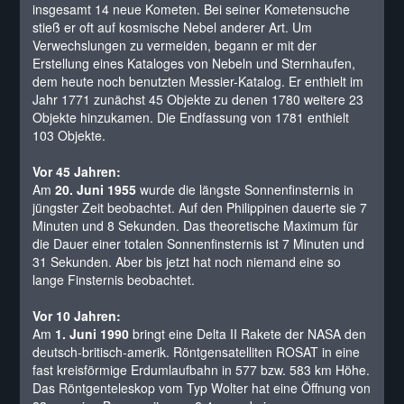
insgesamt 14 neue Kometen. Bei seiner Kometensuche
stieß er oft auf kosmische Nebel anderer Art. Um
Verwechslungen zu vermeiden, begann er mit der
Erstellung eines Kataloges von Nebeln und Sternhaufen,
dem heute noch benutzten Messier-Katalog. Er enthielt im
Jahr 1771 zunächst 45 Objekte zu denen 1780 weitere 23
Objekte hinzukamen. Die Endfassung von 1781 enthielt
103 Objekte.
Vor 45 Jahren:
Am
20. Juni 1955
wurde die längste Sonnenfinsternis in
jüngster Zeit beobachtet. Auf den Philippinen dauerte sie 7
Minuten und 8 Sekunden. Das theoretische Maximum für
die Dauer einer totalen Sonnenfinsternis ist 7 Minuten und
31 Sekunden. Aber bis jetzt hat noch niemand eine so
lange Finsternis beobachtet.
Vor 10 Jahren:
Am
1. Juni 1990
bringt eine Delta II Rakete der NASA den
deutsch-britisch-amerik. Röntgensatelliten ROSAT in eine
fast kreisförmige Erdumlaufbahn in 577 bzw. 583 km Höhe.
Das Röntgenteleskop vom Typ Wolter hat eine Öffnung von