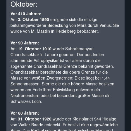
Oktober:
Vor 410 Jahren:
Am
3. Oktober 1590
ereignete sich die einzige
bekanntgewordene Bedeckung von Mars durch Venus. Sie
wurde von M. Mästlin in Heidelberg beobachtet.
Vor 90 Jahren:
Am
19. Oktober 1910
wurde Subrahmanyan
Chandrasekhar in Lahore geboren. Der aus Indien
stammende Astrophysiker ist vor allem durch die
sogenannte Chandrasekhar-Grenze bekannt geworden.
Chandrasekhar berechnete die obere Grenze für die
Masse von weißen Zwergsternen: Diese liegt bei 1,44
Sonnenmassen. Sterne die eine höhere Masse besitzen
werden am Ende ihrer Entwicklung entweder ein
Neutronenstern oder bei besonders großer Masse ein
Schwarzes Loch.
Vor 80 Jahren:
Am
31. Oktober 1920
wurde der Kleinplanet 944 Hidalgo
von Walter Baade entdeckt. Er besitzt eine ungewöhnliche
Bahn: Das Perihel seiner Bahn liegt zwischen Mars und