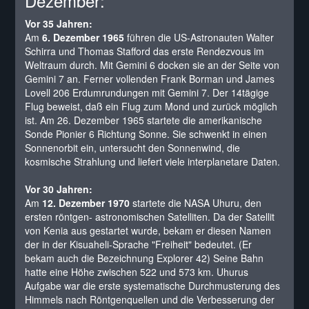
Dezember:
Vor 35 Jahren:
Am
6. Dezember 1965
führen die US-Astronauten Walter
Schirra und Thomas Stafford das erste Rendezvous im
Weltraum durch. Mit Gemini 6 docken sie an der Seite von
Gemini 7 an. Ferner vollenden Frank Borman und James
Lovell 206 Erdumrundungen mit Gemini 7. Der 14tägige
Flug beweist, daß ein Flug zum Mond und zurück möglich
ist. Am 26. Dezember 1965 startete die amerikanische
Sonde Pionier 6 Richtung Sonne. Sie schwenkt in einen
Sonnenorbit ein, untersucht den Sonnenwind, die
kosmische Strahlung und liefert viele interplanetare Daten.
Vor 30 Jahren:
Am
12. Dezember 1970
startete die NASA Uhuru, den
ersten röntgen- astronomischen Satelliten. Da der Satellit
von Kenia aus gestartet wurde, bekam er diesen Namen
der in der Kisuaheli-Sprache "Freiheit" bedeutet. (Er
bekam auch die Bezeichnung Explorer 42) Seine Bahn
hatte eine Höhe zwischen 522 und 573 km. Uhurus
Aufgabe war die erste systematische Durchmusterung des
Himmels nach Röntgenquellen und die Verbesserung der