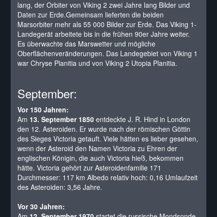
lang, der Orbiter von Viking 2 zwei Jahre lang Bilder und
Daten zur Erde.Gemeinsam lieferten die beiden
Marsorbiter mehr als 55 000 Bilder zur Erde. Das Viking 1-
Landegerät arbeitete bis in die frühen 90er Jahre weiter.
Es überwachte das Marswetter und mögliche
Oberflächenveränderungen. Das Landegebiet von Viking 1
war Chryse Planitia und von Viking 2 Utopia Planitia.
September:
Vor 150 Jahren:
Am
13. September 1850
entdeckte J. R. Hind in London
den 12. Asteroiden. Er wurde nach der römischen Göttin
des Sieges Victoria getauft. Viele hätten es lieber gesehen,
wenn der Asteroid den Namen Victoria zu Ehren der
englischen Königin, die auch Victoria hieß, bekommen
hätte. Victoria gehört zur Asteroidenfamilie 171
Durchmesser: 117 km Albedo relativ hoch: 0,16 Umlaufzeit
des Asteroiden: 3,56 Jahre.
Vor 30 Jahren:
Am
12. September 1970
startet die russische Mondsonde