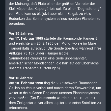
der Meinung, daß Pluto einer der größten Vertreter der
Kleinkörper des Kuipergürtels sei. Zu einer "Degradierung"
von Pluto kam es bis jetzt aber nicht. Es gab zu viele
Bedenken das Sonnensystem seines neunten Planeten zu
berauben.
Vor 35 Jahren:
Am
17. Februar 1965
startete die Raumsonde Ranger 8
und erreichte am 20. 2 1965 den Mond, wo sie im Mare
Tranquillitatis aufschlug. Die Sonde übertrug während ihres
Anfluges 73.137 Bilder (Ranger ist die
Sammelbezeichnung für eine Serie unbemannter,
amerikanischer Mondsonden, die hart auf der Oberfläche
unseres Trabanten aufschlugen).
Vor 10 Jahren:
Am
10. Februar 1990
flog die 2,7 t schwere Raumsonde
Galileo an Venus vorbei und nutzte deren Schwerefeld, um
weiter in die äußeren Regionen unseres Planetensystems
vorzustoßen (Die Raumsonde wurde am 18. 10. 89 mit
dem Ziel gestartet vor allem Jupiter und seine Satelliten zu
erforschen).