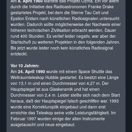
Am
8. April 1960
startete das Projekt Ozma. Ein vor allem
durch die Initiative des Radioastronomen Franke Drake
gestartetes Projekt, bei dem die Sterne Tau Ceti und
Epsilon Eridani nach künstlichen Radiosignalen untersucht
wurden. Dadurch sollte möglicherweise der Nachweis einer
höheren technischen Zivilisation erbracht werden. Dauer
rund 400 Stunden. Es verlief leider negativ, war aber der
Startschuß zu weiteren Projekten in den folgenden Jahren.
Bis jetzt wurde leider noch kein künstliches Radiosignal
entdeckt.
Vor 10 Jahren:
Am
24. April 1990
wurde mit einem Space Shuttle das
Weltraumteleskop Hubble gestartet. Es besitzt eine Länge
von 13,1 m und einen Durchmesser von 4,27 m. Der
Hauptspiegel ist aus Glaskeramik und hat einen
Durchmesser von 2,4 m. Leider stellte sich nach dem Start
heraus, daß der Hauptspiegel falsch geschliffen war. 1993
wurde eine Korrekturoptik eingebaut und dann erst
erreichte das Teleskop seine volle Leistungsfähigkeit. Im
Februar 1997 wurden einige der alten Instrumente
ausgetauscht und neue eingebaut.