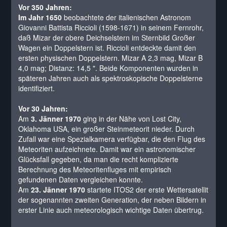
Vor 350 Jahren:
Im Jahr 1650
beobachtete der italienischen Astronom
Giovanni Battista Riccioli (1598-1671) in seinem Fernrohr,
daß Mizar der obere Deichselstern im Sternbild Großer
Wagen ein Doppelstern ist. Riccioli entdeckte damit den
ersten physischen Doppelstern. Mizar A 2,3 mag, Mizar B
4,0 mag; Distanz: 14,5 ". Beide Komponenten wurden in
späteren Jahren auch als spektroskopische Doppelsterne
identifiziert.
Vor 30 Jahren:
Am
3. Jänner 1970
ging in der Nähe von Lost City,
Oklahoma USA, ein großer Steinmeteorit nieder. Durch
Zufall war eine Spezialkamera verfügbar, die den Flug des
Meteoriten aufzeichnete. Damit war ein astronomischer
Glücksfall gegeben, da man die recht komplizierte
Berechnung des Meteoritenfluges mit empirisch
gefundenen Daten vergleichen konnte.
Am
23. Jänner 1970
startete ITOS2 der erste Wettersatellit
der sogenannten zweiten Generation, der neben Bildern in
erster Linie auch meteorologisch wichtige Daten übertrug.