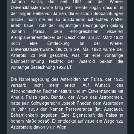
Johann Palisa, der seit 1881 an der Wiener
Universitätssternwarte tätig war, meinte sogar, dass er in
der langen Reihe von Jahren, die er schon Beobachtungen
mache, noch nie ein so ausdauernd schlechtes Wetter
erlebt habe. Trotz der ungünstigen Bedingungen gelang
Johann Palisa, dem erfolgreichsten visuellen
Kleinplanetenentdecker der Geschichte, am 27. März 1922
noch eine Entdeckung an der Wiener
Universitätssternwarte. Bis zum 29. Mai 1922 wurde der
Asteroid 23 Mal gesichtet, was für eine vorläufige
Bahnbestimmung reichte; der Asteroid bekam die
vorläufige Bezeichnung 1922 LT.
Die Namensgebung des Asteroiden hat Palisa, der 1925
verstarb, nicht mehr erlebt. Auf Wunsch des
Astronomischen Recheninstituts und im Einverständnis mit
Amalia Palisa (geb. Benda), der Witwe des Astronomen,
hatte sein Schwiegersohn Joseph Rheden dem Asteroiden
im Jahr 1930 den Namen Perseverantia (lat. Ausdauer,
Beharrlichkeit) gegeben. Eine Eigenschaft die Palisa in
hohem Maße besaß. Er entdeckte auf visuellem Wege 122
Asteroiden; davon 94 in Wien.