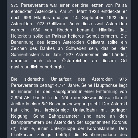
975 Perseverantia war einer der drei letzten von Palisa
entdeckten Asteroiden. Am 21. März 1923 entdeckte er
noch 996 Hilaritas und am 14. September 1923 den
Asteroiden 1073 Gelllivara. Auch diese zwei Asteroiden
wurden 1930 von Rheden benannt. Hilaritas (lat.
Heiterkeit) sollte an Palisas heiteres Gemüt erinnern. Die
Benennung des letzten Asteroiden Gellivara sollte ein
Zeichen des Dankes an Schweden sein, das bei der
Sonnenfinsternis im Jahr 1927 Astronomen aller Länder,
darunter auch einen Österreicher, an diesem Ort
gastfreundlich beherbergte.
Die siderische Umlaufzeit des Asteroiden 975
Perseverantia beträgt 4,771 Jahre. Seine Hauptachse liegt
im inneren Teil des Hauptgürtels in einer Entfernung von
2,824 AE. Das ist in der Nähe der Kirkwoodlücke, die mit
Jupiter in einer 5/2 Resonanzbewegung steht. Der Asteroid
hat eine fast kreisförmige Umlaufbahn mit geringer
Neigung. Seine Bahnparameter sind nahe an den
Bahnparametern der Asteroiden der sogenannten Koronis
(2) Familie, einer Untergruppe der Koronisfamilie. Den
Lichtkurven zufolge, beträgt die Rotationsperiode des