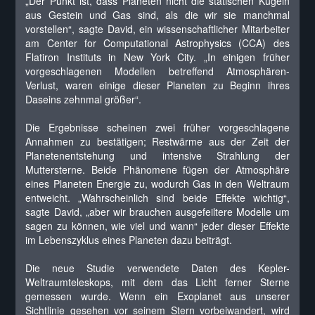
„Der Punkt ist, dass Planeten nicht die statischen Kugeln
aus Gestein und Gas sind, als die wir sie manchmal
vorstellen“, sagte David, ein wissenschaftlicher Mitarbeiter
am Center for Computational Astrophysics (CCA) des
Flatiron Instituts in New York City. „In einigen früher
vorgeschlagenen Modellen betreffend Atmosphären-
Verlust, waren einige dieser Planeten zu Beginn ihres
Daseins zehnmal größer“.
Die Ergebnisse scheinen zwei früher vorgeschlagene
Annahmen zu bestätigen; Restwärme aus der Zeit der
Planetenentstehung und intensive Strahlung der
Muttersterne. Beide Phänomene fügen der Atmosphäre
eines Planeten Energie zu, wodurch Gas in den Weltraum
entweicht. „Wahrscheinlich sind beide Effekte wichtig“,
sagte David, „aber wir brauchen ausgefeiltere Modelle um
sagen zu können, wie viel und wann“ jeder dieser Effekte
im Lebenszyklus eines Planeten dazu beiträgt.
Die neue Studie verwendete Daten des Kepler-
Weltraumteleskops, mit dem das Licht ferner Sterne
gemessen wurde. Wenn ein Exoplanet aus unserer
Sichtlinie gesehen vor seinem Stern vorbeiwandert, wird