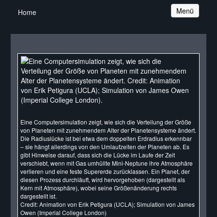
Navigation
Menü
Home
Eine Computersimulation zeigt, wie sich die Verteilung der Größe
von Planeten mit zunehmendem Alter der Planetensysteme ändert.
Die Radiuslücke ist bei etwa dem doppelten Erdradius erkennbar
– sie hängt allerdings von den Umlaufzeiten der Planeten ab. Es
gibt Hinweise darauf, dass sich die Lücke im Laufe der Zeit
verschiebt, wenn mit Gas umhüllte Mini-Neptune ihre Atmosphäre
verlieren und eine feste Supererde zurücklassen. Ein Planet, der
diesen Prozess durchläuft, wird hervorgehoben (dargestellt als
Kern mit Atmosphäre), wobei seine Größenänderung rechts
dargestellt ist.
Credit: Animation von Erik Petigura (UCLA); Simulation von James
Owen (Imperial College London)