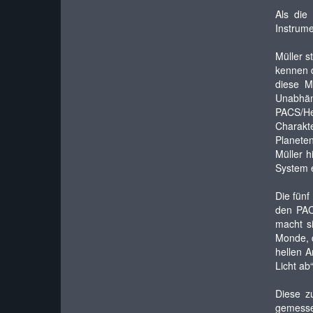
Als die
Instrum
Müller s
kennen d
diese M
Unabhän
PACS/He
Charakte
Planete
Müller 
System 
Die fünf
den PACS
macht s
Monde, d
hellen 
Licht ab
Diese z
gemesse