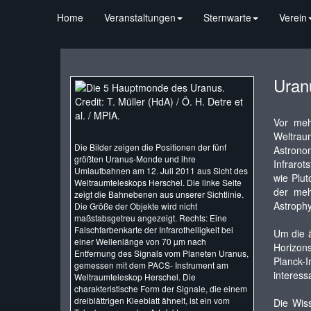
Home
Veranstaltungen
Sternwarte
Verein
Uran
Vor meh
Weltrau
Die Bilder zeigen die Positionen der fünf
Astrono
größten Uranus-Monde und ihre
Infrarot
Umlaufbahnen am 12. Juli 2011 aus Sicht des
wie Plu
Weltraumteleskops Herschel. Die linke Seite
der meh
zeigt die Bahnebenen aus unserer Sichtlinie.
Astrophys
Die Größe der Objekte wird nicht
maßstabsgetreu angezeigt. Rechts: Eine
Falschfarbenkarte der Infrarothelligkeit bei
Um die 
einer Wellenlänge von 70 µm nach
Horizons
Entfernung des Signals vom Planeten Uranus,
Planck-
gemessen mit dem PACS- Instrument am
interess
Weltraumteleskop Herschel. Die
charakteristische Form der Signale, die einem
dreiblättrigen Kleeblatt ähnelt, ist ein vom
Die Wis