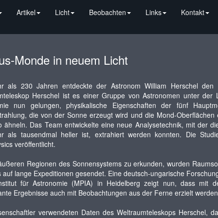
Artikel
Licht
Beobachten
Links
Kontakt
us-Monde in neuem Licht
r als 230 Jahren entdeckte der Astronom William Herschel den
mteleskop Herschel ist es einer Gruppe von Astronomen unter der L
mie nun gelungen, physikalische Eigenschaften der fünf Hau
strahlung, die von der Sonne erzeugt wird und die Mond-Oberfläche
to ähneln. Das Team entwickelte eine neue Analysetechnik, mit der
r als tausendmal heller ist, extrahiert werden konnten. Die Stud
ics veröffentlicht.
äußeren Regionen des Sonnensystems zu erkunden, wurden Raumson
 auf lange Expeditionen gesendet. Eine deutsch-ungarische Forschun
Institut für Astronomie (MPIA) in Heidelberg zeigt nun, dass mit 
ante Ergebnisse auch mit Beobachtungen aus der Ferne erzielt werde
senschaftler verwendeten Daten des Weltraumteleskops Herschel, 