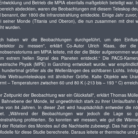
ntwicklung und Betrieb die MPIA ebenfalls maßgeblich beteiligt war. 
bereich abdeckten, waren die Beobachtungen mit diesem Teleskop deu
 benannt, der 1800 die Infrarotstrahlung entdeckte. Einige Jahr zuvo
i seiner Monde (Titania und Oberon), die nun zusammen mit drei w
ht wurden.
lich haben wir die Beobachtungen durchgeführt, um den Einflus
detektor zu messen", erklärt Co-Autor Ulrich Klaas, der di
observatoriums am MPIA leitete, mit der die Bilder aufgenommen wurd
im extrem hellen Signal des Planeten entdeckt.“ Die PACS-Kamera,
restrische Physik (MPE) in Garching entwickelt wurde, war empfindli
 hundertmal größer als die Wellenlängen des sichtbaren Lichts. Infolg
ble Weltraumteleskops mit ähnlicher Größe. Kalte Objekte wie Ur
mt – Temperaturen zwischen 60 und 80 K (-213 bis – 193 ° C) erreichen
r Zeitpunkt der Beobachtung war ein Glücksfall", erklärt Thomas Mül
e Bahnebene der Monde, ist ungewöhnlich stark zu ihrer Umlaufbahn 
ne von 84 Jahren. In dieser Zeit wird hauptsächlich entweder die n
htet. „Während der Beobachtungen war jedoch die Lage so gü
instrahlung profitierten. So konnten wir messen, wie gut die Wärme
 der Rotation des Mondes auf die Nachtseite zubewegt. Das hat uns viel
Modelle für diese Studie berechnete. Daraus leitete er thermische und