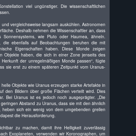
tellation viel ungünstiger. Die wissenschaftlichen
ssen.
ern und vergleichsweise langsam auskühlen. Astronomen
rfläche. Deshalb nehmen die Wissenschaftler an, dass
 Sonnensystems, wie Pluto oder Haumea, ähneln.
, die ebenfalls auf Beobachtungen beruhen die mit
rmische Eigenschaften haben. Diese Monde zeigen
n Objekte haben, die sich in einer Zone jenseits des
e Herkunft der unregelmäßigen Monde passen“, fügte
s sie erst zu einem späteren Zeitpunkt vom Uranus-
elle Objekte wie Uranus erzeugen starke Artefakte in
uf den Bildern über große Flächen verteilt wird. Dies
. Bei Uranus ist es jedoch noch ausgeprägter. „Die
geringen Abstand zu Uranus, dass sie mit den ähnlich
on, heben sich ein wenig von dem umgebenden grellen
udapest die Herausforderung.
htbar zu machen, damit ihre Helligkeit zuverlässig
 nach Exoplaneten, verwenden wir Koronographen, um