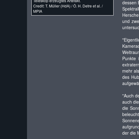
Teleskop erzeugtes Artefakt.
dessen E
Credit: T. Müller (HdA) / Ö. H. Detre et al. /
Spektral
MPIA
Herschel
und zwe
untersuc
"Eigent
Kamera
Weltraum
Punkte 
extrater
mehr als
des Hub
aufgewär
"Auch de
auch di
die Son
beleuc
Sonnene
aufgrund
der die 