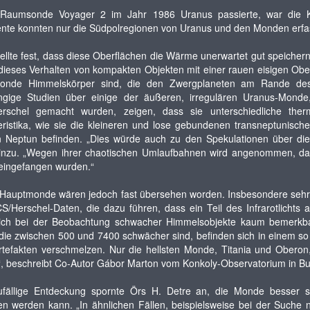
 Raumsonde Voyager 2 im Jahr 1986 Uranus passierte, war die Kons
ente konnten nur die Südpolregionen von Uranus und den Monden erfa
tellte fest, dass diese Oberflächen die Wärme unerwartet gut speich
ieses Verhalten von kompakten Objekten mit einer rauen eisigen Obe
onde Himmelskörper sind, die den Zwergplaneten am Rande des
gige Studien über einige der äußeren, irregulären Uranus-Monde
rschel gemacht wurden, zeigen, dass sie unterschiedliche the
ristika, wie sie die kleineren und lose gebundenen transneptunische
n Neptun befinden. „Dies würde auch zu den Spekulationen über di
hinzu. „Wegen ihrer chaotischen Umlaufbahnen wird angenommen, das
eingefangen wurden.“
 Hauptmonde wären jedoch fast übersehen worden. Insbesondere sehr h
/Herschel-Daten, die dazu führen, dass ein Teil des Infrarotlichts a
ich bei der Beobachtung schwacher Himmelsobjekte kaum bemerkbar
ie zwischen 500 und 7400 schwächer sind, befinden sich in einem so 
Artefakten verschmelzen. Nur die hellsten Monde, Titania und Ober
“, beschreibt Co-Autor Gábor Marton vom Konkoly-Observatorium in B
ufällige Entdeckung spornte Örs H. Detre an, die Monde besser sic
n werden kann. „In ähnlichen Fällen, beispielsweise bei der Suche