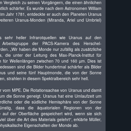
Im Vergleich zu seinen Vorgängern, die einen ähnlichen
tlich schärfer. Es wurde nach dem Astronomen William
r, im Jahr 1781, entdeckte er auch den Planeten Uranus
eiteren Uranus-Monden (Miranda, Ariel und Umbriel)
s sehr heller Infrarotquellen wie Uranus auf den
e Arbeitsgruppe der PACS-Kamera des Herschel-
en. „Wir haben die Monde nur zufällig als zusätzliche
 die unter der Leitung des Max-Planck-Institut für
ch für Wellenlängen zwischen 70 und 160 µm. Dies ist
edessen sind die Bilder hundertmal schärfer als Bilder
anus und seine fünf Hauptmonde, die von der Sonne
, strahlen in diesem Spektralbereich sehr hell.
ler vom MPE. Die Rotationsachse von Uranus und damit
um die Sonne geneigt. Uranus hat eine Umlaufzeit um
ördliche oder die südliche Hemisphäre von der Sonne
nstig, dass die äquatorialen Regionen von der
 auf der Oberfläche gespeichert wird, wenn sie sich
 über die Art des Materials gelehrt“, erklärte Müller,
 physikalische Eigenschaften der Monde ab.