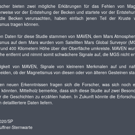
scher bieten zwei mögliche Erklärungen für das Fehlen von Ma
rweise vor der Entstehung der Becken und startete vor der Entsteh
die Becken verursachten, haben einfach jenen Teil der Kruste v
smus tragen können.
n Daten für diese Studie stammen von MAVEN, dem Mars Atmosphere a
smus auf dem Mars wurden vom Satelliten Mars Global Surveyor (M
rund 400 Kilometern Höhe über der Oberfläche umkreiste. MAVEN wurde
he entfernt und nimmt somit schwächere Signale auf, die MGS nicht er
igkeit von MAVEN, Signale von kleineren Merkmalen auf und nah
eiden, ob der Magnetismus von diesen oder von älteren Gesteinen stamm
sen neuen Erkenntnissen fragen sich die Forscher, was sich noch e
önnten. Mittelholz bemerkte, dass sich diese Studie auf zwei Besonde
r die Geschichten zu erzählen haben. In Zukunft könnte die Erforsch
detailliertere Daten liefern.
2020/SP
uffner-Sternwarte