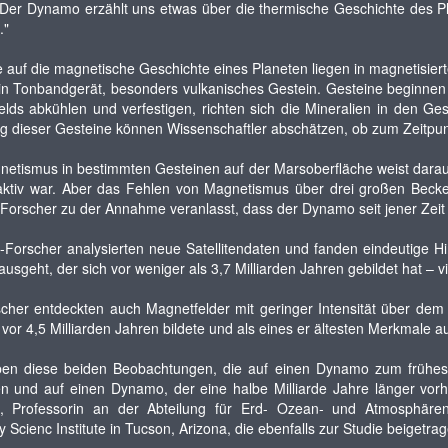
„Der Dynamo erzählt uns etwas über die thermische Geschichte des Pl
."
 auf die magnetische Geschichte eines Planeten liegen in magnetisier
ein Tonbandgerät, besonders vulkanisches Gestein. Gesteine beginnen
lds abkühlen und verfestigen, richten sich die Mineralien in den G
g dieser Gesteine können Wissenschaftler abschätzen, ob zum Zeitpun
etismus in bestimmten Gesteinen auf der Marsoberfläche weist darauf
ktiv war. Aber das Fehlen von Magnetismus über drei großen Becken, 
Forscher zu der Annahme veranlasst, dass der Dynamo seit jener Zeit i
Forscher analysierten neue Satellitendaten und fanden eindeutige 
usgeht, der sich vor weniger als 3,7 Milliarden Jahren gebildet hat – 
cher entdeckten auch Magnetfelder mit geringer Intensität über dem
 vor 4,5 Milliarden Jahren bildete und als eines er ältesten Merkmale au
ben diese beiden Beobachtungen, die auf einen Dynamo zum frühes
n und auf einen Dynamo, der eine halbe Milliarde Jahre länger vorh
, Professorin an der Abteilung für Erd- Ozean- und Atmosphären
y Scienc Institute in Tucson, Arizona, die ebenfalls zur Studie beigetrag