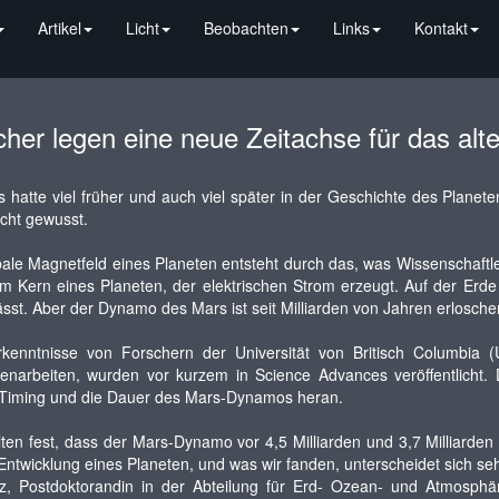
Artikel
Licht
Beobachten
Links
Kontakt
her legen eine neue Zeitachse für das alt
 hatte viel früher und auch viel später in der Geschichte des Planet
icht gewusst.
bale Magnetfeld eines Planeten entsteht durch das, was Wissenschaf
im Kern eines Planeten, der elektrischen Strom erzeugt. Auf der E
ässt. Aber der Dynamo des Mars ist seit Milliarden von Jahren erlosche
kenntnisse von Forschern der Universität von Britisch Columbia 
narbeiten, wurden vor kurzem in Science Advances veröffentlicht.
Timing und die Dauer des Mars-Dynamos heran.
llten fest, dass der Mars-Dynamo vor 4,5 Milliarden und 3,7 Milliarden
 Entwicklung eines Planeten, und was wir fanden, unterscheidet sich s
olz, Postdoktorandin in der Abteilung für Erd- Ozean- und Atmosph