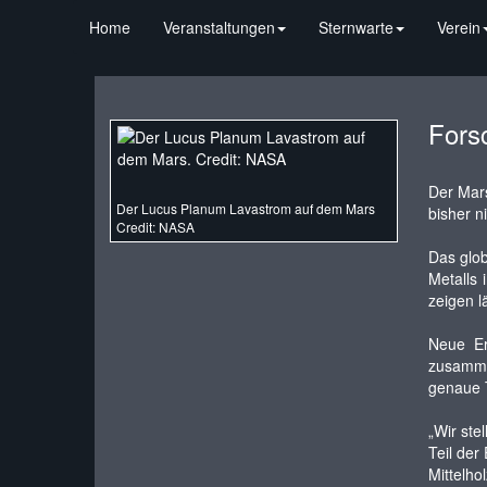
Home
Veranstaltungen
Sternwarte
Verein
Forsc
Der Mars
Der Lucus Planum Lavastrom auf dem Mars
bisher n
Credit: NASA
Das glo
Metalls 
zeigen l
Neue Er
zusamme
genaue 
„Wir ste
Teil der
Mittelh