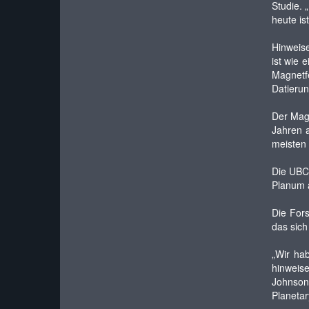
Studie. 
heute ist
Hinweise
ist wie 
Magnetfe
Datierun
Der Magn
Jahren a
meisten 
Die UBC-
Planum a
Die Fors
das sich
„Wir ha
hinweise
Johnson
Planetar