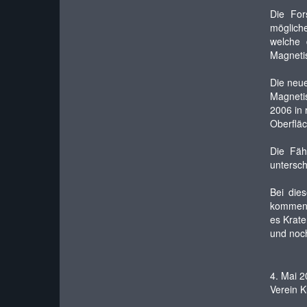
Die For
mögliche
welche 
Magneti
Die neue
Magneti
2006 in 
Oberfläc
Die Fäh
untersch
Bei die
kommen k
es Krate
und noch 
4. Mai 
Verein K