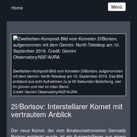
Navigation
Menü
Home
Zweifarben-Komposit-Bild vom Kometen 2I/Borisov, aufgenommen
mit dem Gemini- North-Teleskop am 10. September 2019. Das Bild
entstand aus acht Aufnahmen zu je 60 Sekunden Belichtung, vier
im grünen und vier im roten Band.
Credit: Gemini Observatory/NSF/AURA
2I/Borisov: Interstellarer Komet mit
vertrautem Anblick
Der neue Komet, der vom Amateurastronomen Gennady
Borisov entdeckt wurde, ist ein Ausgestoßener aus einem