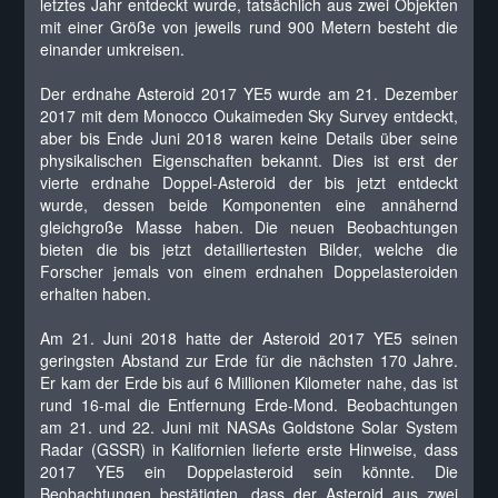
letztes Jahr entdeckt wurde, tatsächlich aus zwei Objekten
mit einer Größe von jeweils rund 900 Metern besteht die
einander umkreisen.
Der erdnahe Asteroid 2017 YE5 wurde am 21. Dezember
2017 mit dem Monocco Oukaimeden Sky Survey entdeckt,
aber bis Ende Juni 2018 waren keine Details über seine
physikalischen Eigenschaften bekannt. Dies ist erst der
vierte erdnahe Doppel-Asteroid der bis jetzt entdeckt
wurde, dessen beide Komponenten eine annähernd
gleichgroße Masse haben. Die neuen Beobachtungen
bieten die bis jetzt detailliertesten Bilder, welche die
Forscher jemals von einem erdnahen Doppelasteroiden
erhalten haben.
Am 21. Juni 2018 hatte der Asteroid 2017 YE5 seinen
geringsten Abstand zur Erde für die nächsten 170 Jahre.
Er kam der Erde bis auf 6 Millionen Kilometer nahe, das ist
rund 16-mal die Entfernung Erde-Mond. Beobachtungen
am 21. und 22. Juni mit NASAs Goldstone Solar System
Radar (GSSR) in Kalifornien lieferte erste Hinweise, dass
2017 YE5 ein Doppelasteroid sein könnte. Die
Beobachtungen bestätigten, dass der Asteroid aus zwei