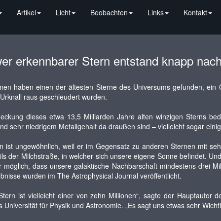
Artikel
Licht
Beobachten
Links
Kontakt
er erkennbarer Stern entstand knapp nach
en haben einen der ältesten Sterne des Universums gefunden, ein Obj
Urknall raus geschleudert wurden.
eckung dieses etwa 13,5 Milliarden Jahre alten winzigen Sterns bed
d sehr niedrigem Metallgehalt da draußen sind – vielleicht sogar eini
n ist ungewöhnlich, weil er im Gegensatz zu anderen Sternen mit sehr
ils der Milchstraße, in welcher sich unsere eigene Sonne befindet. Und
 möglich, dass unsere galaktische Nachbarschaft mindestens drei Mil
bnisse wurden im The Astrophysical Journal veröffentlicht.
Stern ist vielleicht einer von zehn Millionen“, sagte der Hauptautor
 Universität für Physik und Astronomie. „Es sagt uns etwas sehr Wicht