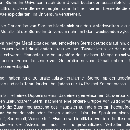
ten Sterne im Universum nach dem Urknall bestanden ausschließlich
ithium. Diese Sterne erzeugten dann in ihren Kernen Elemente die s
ae explodierten, im Universum verstreuten.
ste Generation von Sternen bildete sich aus den Materiewolken, die m
 Metallizität der Sterne im Universum nahm mit dem wachsenden Zyklu
em niedrige Metallizität des neu entdeckten Sterns deutet darauf hi
eration vom Urknall entfernt sein könnte. Tatsächlich ist er der ne
an schweren Elementen, er hat ungefähr den gleichen Menge an schw
t unsere Sonne tausende von Generationen vom Urknall entfernt. 
assen entspricht.
men haben rund 30 uralte „ultra-metallarme“ Sterne mit der unge
man und sein Team fanden, hat jedoch nur 14 Prozent Sonnenmasse.
n ist Teil eines Doppelsystems, das einen gemeinsamen Schwerpunkt 
en „sekundären“ Stern, nachdem eine andere Gruppe von Astronomen 
ß die Zusammensetzung des Hauptsterns, indem es ein hochaufgelö
as Vorhandensein oder Fehlen dunkler Linien im Spektrum eines 
off, Sauerstoff, Wasserstoff, Eisen usw. identifiziert werden. In diesem
stellten die Astronomen auch ein ungewöhnliches Verhalten d