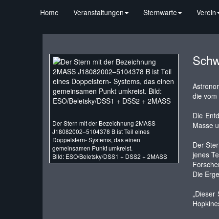
Home
Veranstaltungen
Sternwarte
Verein
Schw
Astronom
die vom 
Die Entd
Der Stern mit der Bezeichnung 2MASS
Masse un
J18082002–5104378 B ist Teil eines
Doppelstern- Systems, das einen
Der Ster
gemeinsamen Punkt umkreist.
jenes Te
Bild: ESO/Beletsky/DSS1 + DSS2 + 2MASS
Forscher
Die Erge
„Dieser 
Hopkines