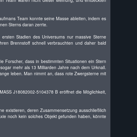
ein Team waren nicht dieser Meinung, und entdeckten
hlaufmans Team konnte seine Masse ableiten, indem es
inen Sterns daran zerrte.
n ersten Stadien des Universums nur massive Sterne
hren Brennstoff schnell verbrauchten und daher bald
e Forscher, dass in bestimmten Situationen ein Stern
 sogar mehr als 13 Milliarden Jahre nach dem Urknall.
nge leben. Man nimmt an, dass rote Zwergsterne mit
2MASS J18082002-5104378 B eröffnet die Möglichkeit,
ne existieren, deren Zusammensetzung ausschließlich
laxie noch kein solches Objekt gefunden haben, könnte