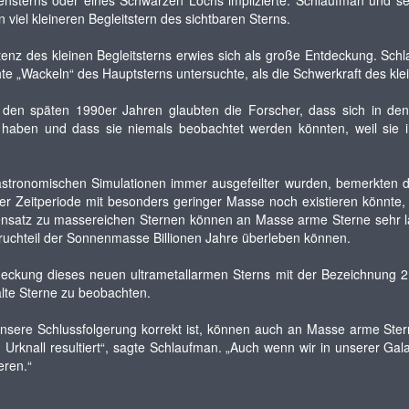
ensterns oder eines Schwarzen Lochs implizierte. Schlaufman und s
 viel kleineren Begleitstern des sichtbaren Sterns.
tenz des kleinen Begleitsterns erwies sich als große Entdeckung. Sc
hte „Wackeln“ des Hauptsterns untersuchte, als die Schwerkraft des kle
 den späten 1990er Jahren glaubten die Forscher, dass sich in de
t haben und dass sie niemals beobachtet werden könnten, weil sie i
astronomischen Simulationen immer ausgefeilter wurden, bemerkten di
er Zeitperiode mit besonders geringer Masse noch existieren könnte,
nsatz zu massereichen Sternen können an Masse arme Sterne sehr la
uchteil der Sonnenmasse Billionen Jahre überleben können.
deckung dieses neuen ultrametallarmen Sterns mit der Bezeichnung 
lte Sterne zu beobachten.
nsere Schlussfolgerung korrekt ist, können auch an Masse arme Ster
Urknall resultiert“, sagte Schlaufman. „Auch wenn wir in unserer Ga
eren.“