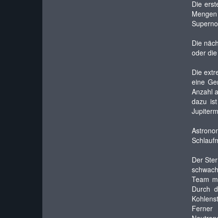
Die ers
Mengen L
Supernov
Die näch
oder die
Die extr
eine Gen
Anzahl 
dazu is
Jupiterm
Astrono
Schlauf
Der Ster
schwach
Team ma
Durch d
Kohlenst
Ferner 