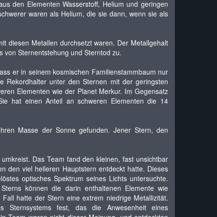
 aus den Elementen Wasserstoff, Helium und geringen
chwerer waren als Helium, die sie dann, wenn sie als
it diesen Metallen durchsetzt waren. Der Metallgehalt
s von Sternentstehung und Sterntod zu.
n, dass er in seinem kosmischen Familienstammbaum nur
ue Rekordhalter unter den Sternen mit der geringsten
eren Elementen wie der Planet Merkur. Im Gegensatz
Sie hat einen Anteil an schweren Elementen die 14
fähren Masse der Sonne gefunden. Jener Stern, den
umkreist. Das Team fand den kleinen, fast unsichtbar
den viel helleren Hauptstern entdeckt hatte. Dieses
stes optisches Spektrum seines Lichts untersuchte.
Sterns können die darin enthaltenen Elemente wie
 Fall hatte der Stern eine extrem niedrige Metallizität.
es Sternsystems fest, das die Anwesenheit eines