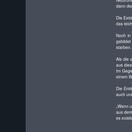
Neutron
dann den
Die Exis
das leic
Noch in
gebilde
starben.
Als die 
aus dies
Im Gege
einem Br
Die Ent
auch ura
„Wenn u
aus dem 
es existi