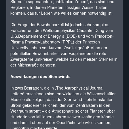
Sterne in sogenannten „habitablen Zonen“, das sind jene
Regionen, in denen Planeten flüssiges Wasser halten
könnten, das für Leben wie wir es kennen notwendig ist.
Die Frage der Bewohnbarkeit ist jedoch sehr komplex.
Forscher um den Weltraumphysiker Chuanfei Dong vom
U.S.Departement of Energy`s (DOE) und vom Princeton-
Plasma Physics-Laboratory (PPPL) der Princeton
University haben vor kurzem Zweifel geäußert an der
potentiellen Bewohnbarkeit von Exoplaneten die rote
Zwergsterne umkreisen, welche zu den meisten Sternen in
der Milchstraße gehören.
Auswirkungen des Sternwinds
In zwei Beiträgen, die in „The Astrophysical Journal
Letters“ erschienen sind, entwickelten die Wissenschaftler
Modelle die zeigen, dass der Sternwind – ein konstanter
Strom geladener Teilchen, der vom Zentralstern in den
Weltraum strömt – die Atmosphäre solcher Planeten über
Hunderte von Millionen Jahren schwer schädigen könnte
und damit Leben auf der Oberfläche wie wir es kennen,
unmöglich machen würde.