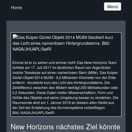
Navigation
Menü
Home
Einmal ist er zu sehen und einmal nicht: Das New Horizons Team
richtete am 17. Juli 2017 im ländlichen Raum von Argentinien
mobile Teleskope auf einen namenlosen Stern (Mitte). Das Kuiper-
Gürtel-Objekt 2014 MU69 - 6,5 Milliarden Kilometer von der Erde
entfernt - blockierte kurz das Licht des Hintergrundsterns. Die
Zeitdifferenz zwischen den Bildern beträgt 200 Millisekunden oder
0,2 Sekunden. Diese Daten helfen Wissenschaftlern, Form und
Größe des Objekts und seine Umgebung besser zu verstehen. Die
Raumsonde wird am 1. Jänner 2019 an diesem alten Relikt aus
der Zeit der Entstehung des Sonnensystems vorbeifliegen.
Bild: NASA/JHUAPL/SwRI
New Horizons nächstes Ziel könnte