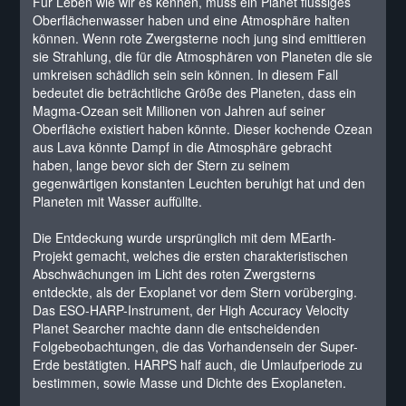
Für Leben wie wir es kennen, muss ein Planet flüssiges
Oberflächenwasser haben und eine Atmosphäre halten
können. Wenn rote Zwergsterne noch jung sind emittieren
sie Strahlung, die für die Atmosphären von Planeten die sie
umkreisen schädlich sein sein können. In diesem Fall
bedeutet die beträchtliche Größe des Planeten, dass ein
Magma-Ozean seit Millionen von Jahren auf seiner
Oberfläche existiert haben könnte. Dieser kochende Ozean
aus Lava könnte Dampf in die Atmosphäre gebracht
haben, lange bevor sich der Stern zu seinem
gegenwärtigen konstanten Leuchten beruhigt hat und den
Planeten mit Wasser auffüllte.
Die Entdeckung wurde ursprünglich mit dem MEarth-
Projekt gemacht, welches die ersten charakteristischen
Abschwächungen im Licht des roten Zwergsterns
entdeckte, als der Exoplanet vor dem Stern vorüberging.
Das ESO-HARP-Instrument, der High Accuracy Velocity
Planet Searcher machte dann die entscheidenden
Folgebeobachtungen, die das Vorhandensein der Super-
Erde bestätigten. HARPS half auch, die Umlaufperiode zu
bestimmen, sowie Masse und Dichte des Exoplaneten.