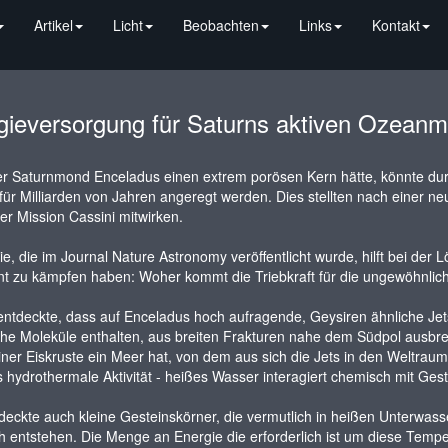
Artikel
Licht
Beobachten
Links
Kontakt
gieversorgung für Saturns aktiven Ozean
r Saturnmond Enceladus einen extrem porösen Kern hätte, könnte du
t für Milliarden von Jahren angeregt werden. Dies stellten nach einer
der Mission Cassini mitwirken.
ie, die im Journal Nature Astronomy veröffentlicht wurde, hilft bei der 
t zu kämpfen haben: Woher kommt die Triebkraft für die ungewöhnliche
entdeckte, dass auf Enceladus hoch aufragende, Geysiren ähnliche Je
he Moleküle enthalten, aus breiten Frakturen nahe dem Südpol ausbr
iner Eiskruste ein Meer hat, von dem aus sich die Jets in den Weltraum
s hydrothermale Aktivität - heißes Wasser interagiert chemisch mit Ge
eckte auch kleine Gesteinskörner, die vermutlich in heißen Unterwas
 entstehen. Die Menge an Energie die erforderlich ist um diese Temper