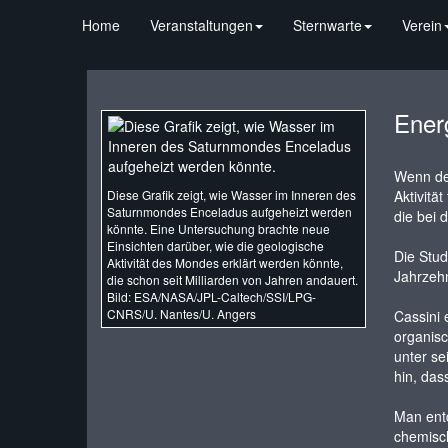
Home
Veranstaltungen
Sternwarte
Verein
Ener
Wenn de
Diese Grafik zeigt, wie Wasser im Inneren des
Aktivitä
Saturnmondes Enceladus aufgeheizt werden
die bei 
könnte. Eine Untersuchung brachte neue
Einsichten darüber, wie die geologische
Die Stud
Aktivität des Mondes erklärt werden könnte,
Jahrzehn
die schon seit Milliarden von Jahren andauert.
Bild: ESA/NASA/JPL-Caltech/SSI/LPG-
CNRS/U. Nantes/U. Angers
Cassini 
organisc
unter se
hin, das
Man entd
chemisch