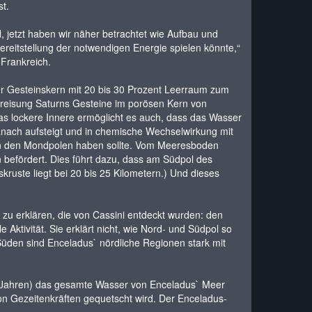
t.
 jetzt haben wir näher betrachtet wie Aufbau und
eitstellung der notwendigen Energie spielen könnte,“
 Frankreich.
er Gesteinskern mit 20 bis 30 Prozent Leerraum zum
kreisung Saturns Gesteine im porösen Kern von
s lockere Innere ermöglicht es auch, dass das Wasser
danach aufsteigt und in chemische Wechselwirkung mit
m an den Mondpolen haben sollte. Vom Meeresboden
befördert. Dies führt dazu, dass am Südpol des
skruste liegt bei 20 bis 25 Kilometern.) Und dieses
 zu erklären, die von Cassini entdeckt wurden: den
tivität. Sie erklärt nicht, wie Nord- und Südpol so
üden sind Enceladus` nördliche Regionen stark mit
en Jahren) das gesamte Wasser von Enceladus` Meer
on Gezeitenkräften gequetscht wird. Der Enceladus-