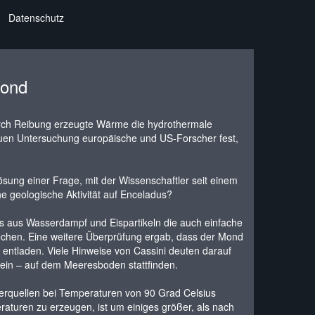
Datenschutz
mond
rch Reibung erzeugte Wärme die hydrothermale
 neuen Untersuchung europäische und US-Forscher fest,
Lösung einer Frage, mit der Wissenschaftler seit einem
 geologische Aktivität auf Enceladus?
ts aus Wasserdampf und Eispartikeln die auch einfache
echen. Eine weitere Überprüfung ergab, dass der Mond
 entladen. Viele Hinweise von Cassini deuten darauf
stein – auf dem Meeresboden stattfinden.
serquellen bei Temperaturen von 90 Grad Celsius
aturen zu erzeugen, ist um einiges größer, als nach