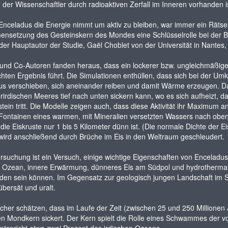
der Wissenschaftler durch radioaktiven Zerfall im Inneren vorhanden is
nceladus die Energie nimmt um aktiv zu bleiben, war immer ein Rätsel,
setzung des Gesteinskern des Mondes eine Schlüsselrolle bei der Ber
 der Hauptautor der Studie, Gaël Choblet von der Universität in Nantes,
und Co-Autoren fanden heraus, dass ein lockerer bzw. ungleichmäßig
ten Ergebnis führt. Die Simulationen enthüllen, dass sich bei der Um
s verschieben, sich aneinander reiben und damit Wärme erzeugen. Da
rirdischen Meeres tief nach unten sickern kann, wo es sich aufheizt, 
ein tritt. Die Modelle zeigen auch, dass diese Aktivität ihr Maximu
ontainen eines warmen, mit Mineralien versetzten Wassers nach oben 
ie Eiskruste nur 1 bis 5 Kilometer dünn ist. (Die normale Dichte der Ei
ird anschließend durch Brüche im Eis in den Weltraum geschleudert.
rsuchung ist ein Versuch, einige wichtige Eigenschaften von Enceladus
 Ozean, innere Erwärmung, dünneres Eis am Südpol und hydrothermale Ak
den sein können. Im Gegensatz zur geologisch jungen Landschaft im S
übersät und uralt.
cher schätzen, dass im Laufe der Zeit (zwischen 25 und 250 Million
n Mondkern sickert. Der Kern spielt die Rolle eines Schwammes der v