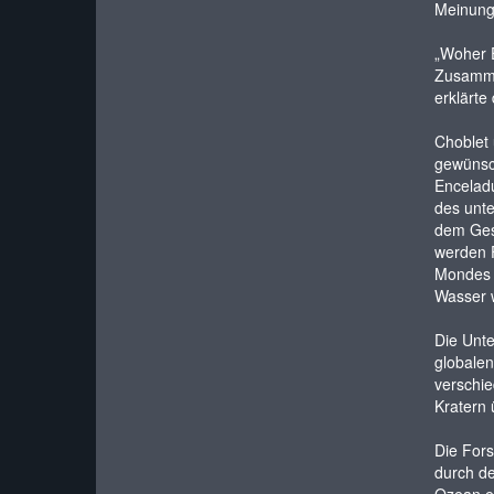
Meinung 
„Woher E
Zusammen
erklärte
Choblet 
gewünsch
Enceladu
des unte
dem Gest
werden F
Mondes d
Wasser w
Die Unte
globalen
verschie
Kratern 
Die Fors
durch de