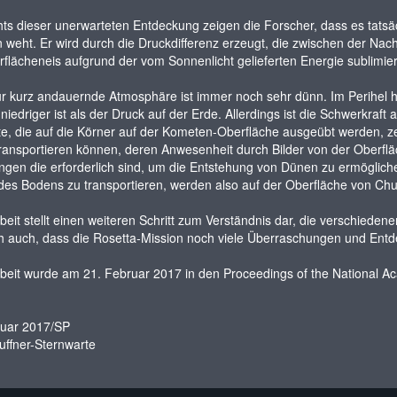
ts dieser unerwarteten Entdeckung zeigen die Forscher, dass es tatsäc
weht. Er wird durch die Druckdifferenz erzeugt, die zwischen der Nac
flächeneis aufgrund der vom Sonnenlicht gelieferten Energie sublimie
r kurz andauernde Atmosphäre ist immer noch sehr dünn. Im Perihel 
niedriger ist als der Druck auf der Erde. Allerdings ist die Schwerkr
te, die auf die Körner auf der Kometen-Oberfläche ausgeübt werden, z
ransportieren können, deren Anwesenheit durch Bilder von der Oberflä
gen die erforderlich sind, um die Entstehung von Dünen zu ermöglichen
des Bodens zu transportieren, werden also auf der Oberfläche von Chury
beit stellt einen weiteren Schritt zum Verständnis dar, die verschied
ch auch, dass die Rosetta-Mission noch viele Überraschungen und Entd
beit wurde am 21. Februar 2017 in den Proceedings of the National Ac
ruar 2017/SP
uffner-Sternwarte