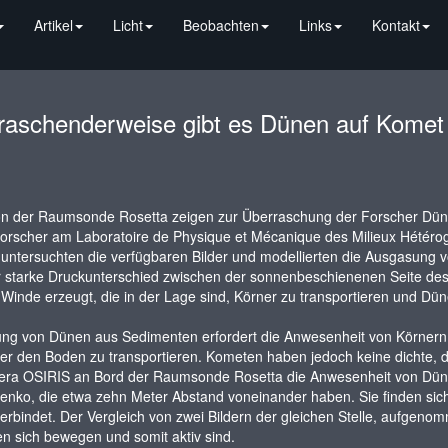
Artikel
Licht
Beobachten
Links
Kontakt
raschenderweise gibt es Dünen auf Komet
von der Raumsonde Rosetta zeigen zur Überraschung der Forscher Dün
orscher am Laboratoire de Physique et Mécanique des Milieux Hétérog
 untersuchten die verfügbaren Bilder und modellierten die Ausgasung
 starke Druckunterschied zwischen der sonnenbeschienenen Seite des 
 Winde erzeugt, die in der Lage sind, Körner zu transportieren und Dün
ung von Dünen aus Sedimenten erfordert die Anwesenheit von Körner
er den Boden zu transportieren. Kometen haben jedoch keine dichte, d
era OSIRIS an Bord der Raumsonde Rosetta die Anwesenheit von Dün
nko, die etwa zehn Meter Abstand voneinander haben. Sie finden si
verbindet. Der Vergleich von zwei Bildern der gleichen Stelle, aufgen
n sich bewegen und somit aktiv sind.