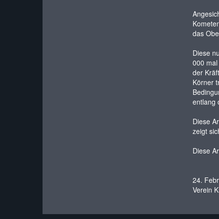
Angesich
Kometen 
das Ober
Diese nu
000 mal 
der Kräf
Körner t
Bedingun
entlang 
Diese Ar
zeigt si
Diese Ar
24. Feb
Verein K