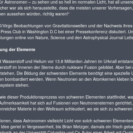
ür Astronomen – zu sehen und so hell im normalen Licht, hat all unse
icher war als sich herausstellte, dass die meisten unserer Vorhersage
en aussehen würden, richtig waren!“
O/Virgo Beobachtungen von Gravitationswellen und der Nachweis ihre
 Press Club in Washington D.C bei einer Pressekonferenz diskutiert. 
ungen online von Nature, Science und den Astrophysical Journal Letter 
ung der Elemente
Wasserstoff und Helium vor 13.8 Milliarden Jahren im Urknall entsta
rstoff im Inneren der Sterne durch nukleare Fusion gebildet. Aber be
tstehen. Die Bildung der schwersten Elemente benötigt eine spezielle
en bombardiert werden. Wenn Neutronen an den Atomkernen kleben bl
nsystem stehen.
ie dieser Produktionsprozess von schweren Elementen stattfindet, war 
Aufmerksamkeit hat sich auf Fusionen von Neutronensternen gerichtet, 
enreicher Materie in den Weltraum schleudert, wo sie sich zu schwe
ionen, dass Astronomen vielleicht Licht von solch schweren Elementen
 Idee geriet in Vergessenheit, bis Brian Metzger, damals ein frisch g
ophysik an der Universität Columbia und Co-Autor einer Arbeit mit Quata