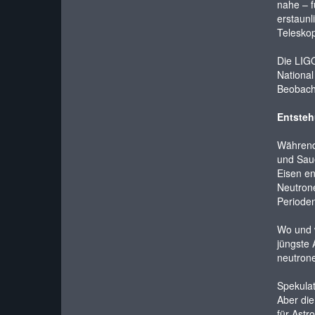
nahe – f
erstaunl
Teleskop
Die LIG
National
Beobacht
Entsteh
Während 
und Saue
Eisen en
Neutron
Periode
Wo und w
jüngste 
neutron
Spekulat
Aber die
für Astr