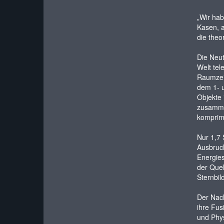
„Wir hab
Kasen, a
die theo
Die Neu
Welt tel
Raumzeit
dem 1- 
Objekte 
zusammen
komprimi
Nur 1,7
Ausbruch
Energies
der Quel
Sternbil
Der Nach
ihre Fus
und Phys