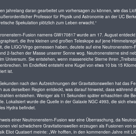
en jahrelang daran gearbeitet um vorhersagen zu können, wie das Lich
ußerordentlicher Professor für Physik und Astronomie an der UC Berkel
retische Spekulation plötzlich zum Leben erwacht.“
tronenstern-Fusion namens GW170817 wurde am 17. August entdeckt u
egraphiert, die ihre kleinen und großen Teleskope auf jene Himmelsreg
, die LIGO/Virgo gemessen haben, deutete auf eine Neutronenstern-F
und 2-fachen der Masse unserer Sonne wog. Neutronensterne sind neb
im Universum. Sie entstehen, wenn massereiche Sterne ihren „Treibstof
brechen. Im Endeffekt entsteht eine Kugel von etwa 10 bis 15 Kilo
ert ist.
 Sekunden nach den Aufzeichnungen der Gravitationswellen hat das F
 aus derselben Region entdeckt, was darauf hinweist, dass während d
trahlen entstehen. Weniger als 11 Sekunden später erhaschten die Beob
le. Lokalisiert wurde die Quelle in der Galaxie NGC 4993, die sich etwa
des Hydra befindet.
weis einer Neutronenstern-Fusion war eine Überraschung, da Neutrone
ionen viel schwächere Gravitationswellen erzeugen als Fusionen von 
ik Eliot Quataert meinte: „Wir hofften, in den kommenden Jahre mit LI