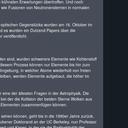
re kühnsten Erwartungen übertroffen. Und noch
n, wie Fusionen von Neutronensternen in normalen
s optischen Gegenstücks wurden am 16. Oktober im
Und es wurden ein Dutzend Papers über die
veröffentlicht.
nden sind, wurden schwerere Elemente wie Kohlenstoff
i diesem Prozess können nur Elemente bis hin zum
 Umgebung, in welcher Atome wiederholt von freien
eiben, werden Elemente aufgebaut, die höher im
eine der ältesten Fragen in der Astrophysik. Die
bei der die Kollision der beiden Sterne Wolken aus
ren Elementen zusammenfügen können.
 sehen können, geht bis in die 1990er Jahre zurück.
ebackener Doktorand an der UC Berkeley, nun Professor
ert und Kasen, in der sie die Radioaktivität der