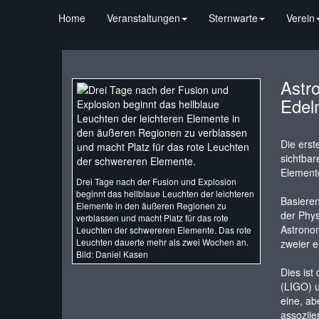
Home
Veranstaltungen
Sternwarte
Verein
Astr
Edel
Die erst
sichtbar
Elemente
Drei Tage nach der Fusion und Explosion
beginnt das hellblaue Leuchten der leichteren
Basieren
Elemente in den äußeren Regionen zu
der Phys
verblassen und macht Platz für das rote
Astronom
Leuchten der schwereren Elemente. Das rote
Leuchten dauerte mehr als zwei Wochen an.
zweier 
Bild: Daniel Kasen
Dies ist
(LIGO) u
eine, ab
assoziie