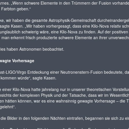
rnes. „Wenn schwere Elemente in den Trümmern der Fusion vorhanden s
n Farbton geben.“
ke, wir haben die gesamte Astrophysik-Gemeinschaft durcheinandergeb
sagte Kasen. „Wir haben vorhergesagt, dass eine Kilo-Nova relativ schwa
unglaublich schwierig wäre, eine Kilo-Nova zu finden. Auf der positive
t; man erkennt frisch produzierte schwere Elemente an ihrer unverwech
ies haben Astronomen beobachtet.
wagte Vorhersage
st-LIGO/Virgo Entdeckung einer Neutronenstern-Fusion bedeutete, dass
t kommen würde“, sagte Kasen.
e einer Kilo-Nova hatte jahrelang nur in unserer theoretischen Vorst
esichts der komplexen Physik und der Tatsache, dass wir im Wesentli
ren hätten können, war es eine wahnsinnig gewagte Vorhersage – die T
gelehnt“.
 die Bilder in den folgenden Nächten eintrafen, begannen sie sich zu