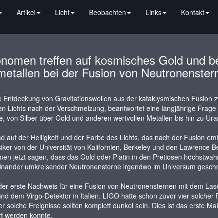
Artikel
Licht
Beobachten
Links
Kontakt
onomen treffen auf kosmisches Gold und be
metallen bei der Fusion von Neutronenster
e Entdeckung von Gravitationswellen aus der kataklysmischen Fusion
en Lichts nach der Verschmelzung, beantwortet eine langjährige Frag
, von Silber über Gold und anderen wertvollen Metallen bis hin zu Ur
d auf der Helligkeit und der Farbe des Lichts, das nach der Fusion em
iker von der Universität von Kalifornien, Berkeley und den Lawrence 
en jetzt sagen, dass das Gold oder Platin in den Pretiosen höchstwah
einander umkreisender Neutronensterne irgendwo im Universum gesch
 der erste Nachweis für eine Fusion von Neutronensternen mit dem Las
nd dem Virgo-Detektor in Italien. LIGO hatte schon zuvor vier solch
er solche Ereignisse sollten komplett dunkel sein. Dies ist das erste Mal
rt werden konnte.