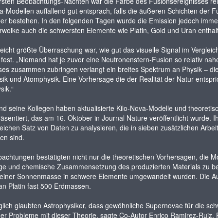
rsten Beobachtungs-Nächten war die Farbe des Fusionsereignisses relati
a-Modellen auffallend gut entsprach, falls die äußeren Schichten der
lber bestehen. In den folgenden Tagen wurde die Emission jedoch immer 
olke auch die schwersten Elemente wie Platin, Gold und Uran enthal
lleicht größte Überraschung war, wie gut das visuelle Signal im Verglei
fest. „Niemand hat je zuvor eine Neutronenstern-Fusion so relativ na
ses zusammen zubringen verlangt ein breites Spektrum an Physik – die
ik und Atomphysik. Eine Vorhersage die der Realität der Natur entspric
sik.“
d seine Kollegen haben aktualisierte Kilo-Nova-Modelle und theoretis
äsentiert, das am 16. Oktober in Journal Nature veröffentlicht wurde.
ichen Satz von Daten zu analysieren, die in sieben zusätzlichen Arbei
en sind.
achtungen bestätigten nicht nur die theoretischen Vorhersagen, die M
e und chemische Zusammensetzung des produzierten Materials zu bere
 einer Sonnenmasse in schwere Elemente umgewandelt wurden. Die Au
an Platin fast 500 Erdmassen.
lich glaubten Astrophysiker, dass gewöhnliche Supernovae für die sch
r Probleme mit dieser Theorie, sagte Co-Autor Enrico Ramirez-Ruiz, 