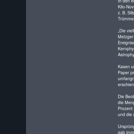
In den e
Kilo-Nov
z. B. Si
Trümmerw
„Die vie
Metzger 
Ereignis
Kernphys
Astrophy
Kasen un
Paper pr
umfangre
erschien
Die Beob
die Meng
Prozent
und die 
Ursprüng
gab imme