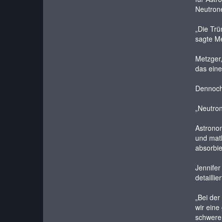
Neutrone
„Die Trü
sagte Me
Metzger,
das eine
Dennoch 
„Neutron
Astrono
und math
absorbie
Jennifer
detailli
„Bei der
wir eine
schwerer