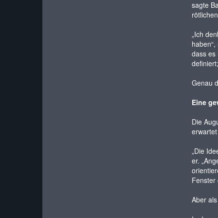
sagte Ba
rötliche
„Ich den
haben“, 
dass es 
definier
Genau d
Eine ge
Die Augu
erwarte
„Die Ide
er. „Ang
orientie
Fenster 
Aber als