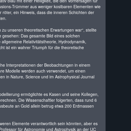
v blau mit einer Helligkeit, die den Vorhersagen für
 Fusions-Trümmer aus weniger kostbaren Elementen wie
röter, ein Hinweis, dass die inneren Schichten der
ten.
ch zu unseren theoretischen Erwartungen war“, stellte
he gesehen: Das gesamte Bild eines solchen
 allgemeine Relativitätstheorie, Hydrodynamik,
ht ist ein wahrer Triumph für die theoretische
che Interpretationen der Beobachtungen in einem
 Ihre Modelle werden auch verwendet, um einen
ten in Nature, Science und im Astrophysical Journal
odellierung ermöglichte es Kasen und seine Kollegen,
chnen. Die Wissenschaftler folgerten, dass rund 6
sbeute an Gold allein betrug etwa 200 Erdmassen
weren Elemente verantwortlich sein könnten, aber es
Professor für Astronomie und Astrophysik an der UC