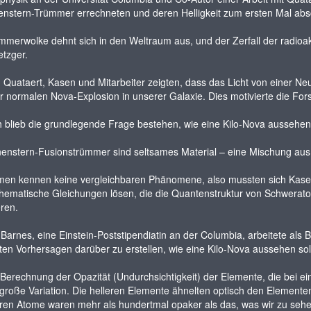
nstern-Trümmer errechneten und deren Helligkeit zum ersten Mal abs
mmerwolke dehnt sich in den Weltraum aus, und der Zerfall der radioakt
tzger.
 Quataert, Kasen und Mitarbeiter zeigten, dass das Licht von einer Ne
r normalen Nova-Explosion in unserer Galaxie. Dies motivierte die Fors
blieb die grundlegende Frage bestehen, wie eine Kilo-Nova aussehen
enstern-Fusionstrümmer sind seltsames Material – eine Mischung aus 
men kennen keine vergleichbaren Phänomene, also mussten sich Kasen
ematische Gleichungen lösen, die die Quantenstruktur von Schweratom
ren.
 Barnes, eine Einstein-Poststipendiatin an der Columbia, arbeitete als 
erten Vorhersagen darüber zu erstellen, wie eine Kilo-Nova aussehen soll
 Berechnung der Opazität (Undurchsichtigkeit) der Elemente, die bei e
 große Variation. Die helleren Elemente ähnelten optisch den Element
en Atome waren mehr als hundertmal opaker als das, was wir zu sehen