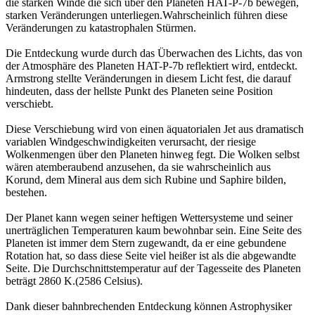
die starken Winde die sich über den Planeten HAT-P-7b bewegen,
starken Veränderungen unterliegen.Wahrscheinlich führen diese
Veränderungen zu katastrophalen Stürmen.
Die Entdeckung wurde durch das Überwachen des Lichts, das von
der Atmosphäre des Planeten HAT-P-7b reflektiert wird, entdeckt.
Armstrong stellte Veränderungen in diesem Licht fest, die darauf
hindeuten, dass der hellste Punkt des Planeten seine Position
verschiebt.
Diese Verschiebung wird von einen äquatorialen Jet aus dramatisch
variablen Windgeschwindigkeiten verursacht, der riesige
Wolkenmengen über den Planeten hinweg fegt. Die Wolken selbst
wären atemberaubend anzusehen, da sie wahrscheinlich aus
Korund, dem Mineral aus dem sich Rubine und Saphire bilden,
bestehen.
Der Planet kann wegen seiner heftigen Wettersysteme und seiner
unerträglichen Temperaturen kaum bewohnbar sein. Eine Seite des
Planeten ist immer dem Stern zugewandt, da er eine gebundene
Rotation hat, so dass diese Seite viel heißer ist als die abgewandte
Seite. Die Durchschnittstemperatur auf der Tagesseite des Planeten
beträgt 2860 K.(2586 Celsius).
Dank dieser bahnbrechenden Entdeckung können Astrophysiker