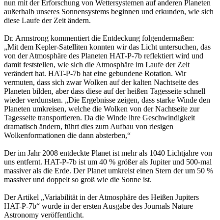
nun mit der Erforschung von Wettersystemen auf anderen Planeten
außerhalb unseres Sonnensystems beginnen und erkunden, wie sich
diese Laufe der Zeit ändern.
Dr. Armstrong kommentiert die Entdeckung folgendermaßen:
„Mit dem Kepler-Satelliten konnten wir das Licht untersuchen, das
von der Atmosphäre des Planeten HAT-P-7b reflektiert wird und
damit feststellen, wie sich die Atmosphäre im Laufe der Zeit
verändert hat. HAT-P-7b hat eine gebundene Rotation. Wir
vermuten, dass sich zwar Wolken auf der kalten Nachtseite des
Planeten bilden, aber dass diese auf der heißen Tagesseite schnell
wieder verdunsten. „Die Ergebnisse zeigen, dass starke Winde den
Planeten umkreisen, welche die Wolken von der Nachtseite zur
Tagesseite transportieren. Da die Winde ihre Geschwindigkeit
dramatisch ändern, führt dies zum Aufbau von riesigen
Wolkenformationen die dann absterben,“
Der im Jahr 2008 entdeckte Planet ist mehr als 1040 Lichtjahre von
uns entfernt. HAT-P-7b ist um 40 % größer als Jupiter und 500-mal
massiver als die Erde. Der Planet umkreist einen Stern der um 50 %
massiver und doppelt so groß wie die Sonne ist.
Der Artikel „Variabilität in der Atmosphäre des Heißen Jupiters
HAT-P-7b“ wurde in der ersten Ausgabe des Journals Nature
Astronomy veröffentlicht.