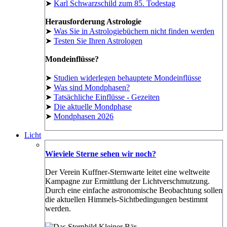
➤
Karl Schwarzschild zum 85. Todestag
Herausforderung Astrologie
➤
Was Sie in Astrologiebüchern nicht finden werden
➤
Testen Sie Ihren Astrologen
Mondeinflüsse?
➤
Studien widerlegen behauptete Mondeinflüsse
➤
Was sind Mondphasen?
➤
Tatsächliche Einflüsse - Gezeiten
➤
Die aktuelle Mondphase
➤
Mondphasen 2026
Licht
Wieviele Sterne sehen wir noch?
Der Verein Kuffner-Sternwarte leitet eine weltweite
Kampagne zur Ermittlung der Lichtverschmutzung.
Durch eine einfache astronomische Beobachtung sollen
die aktuellen Himmels-Sichtbedingungen bestimmt
werden.