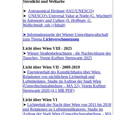
Sternlicht und Weltarbe
➤
Astronomical Heritage (IAU/UNESCO)
➤
UNESCO's Universal Value at Night (G. Wuchterl)
in
Astronomy and Culture (S. Hoffman, G.
Wolfschmidt, eds.)
(Inhalt)
➤ Informationsseite der Wiener Umweltanwaltschaft
zum Thema
Lichtverschmutzung
Licht über Wien VIII - 2025
➤
Wiener Straßenbeleuchtung - die Nachtwirkung des
Tausches, Verein Kuffner Sternwarte 2025
Licht über Wien VII - 2009-2019
➤
Energiegehalt des Kunstlichthalos über Wien.
Relationen von nächtlichem Lichtgehalt und
Luftgütedaten. Studie im Auftrag der Stadt Wien
(Umweltschutzabteilung – MA 22), Verein Kuffner
Sternwarte 2020 (4,1 MB PDF)
Licht über Wien VI
➤
Lichtgehalt der Nacht über Wien von 2011 bis 2018
und Relationen zu Luftgüteindikatoren. Studie im
Auftrag der Stadt Wien (Umweltschutzabteilung – MA