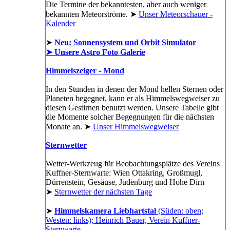
Die Termine der bekanntesten, aber auch weniger
bekannten Meteorströme. ➤
Unser Meteorschauer -
Kalender
➤
Neu: Sonnensystem und Orbit Simulator
➤ Unsere Astro Foto Galerie
Himmelszeiger - Mond
In den Stunden in denen der Mond hellen Sternen oder
Planeten begegnet, kann er als Himmelswegweiser zu
diesen Gestirnen benutzt werden. Unsere Tabelle gibt
die Momente solcher Begegnungen für die nächsten
Monate an. ➤
Unser Himmelswegweiser
Sternwetter
Wetter-Werkzeug für Beobachtungsplätze des Vereins
Kuffner-Sternwarte: Wien Ottakring, Großmugl,
Dürrenstein, Gesäuse, Judenburg und Hohe Dirn
➤
Sternwetter der nächsten Tage
➤
Himmelskamera Liebhartstal
(Süden: oben;
Westen: links); Heinrich Bauer, Verein Kuffner-
Sternwarte