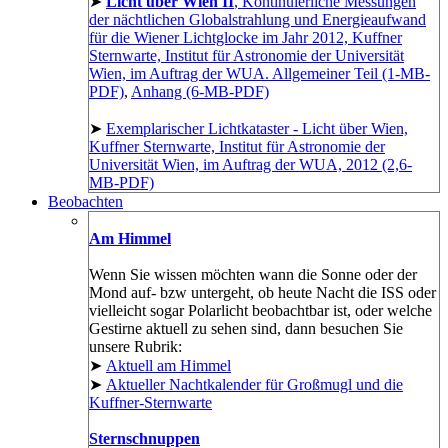
➤
Licht über Wien II
, Kontinuierliche Messungen
der nächtlichen Globalstrahlung und Energieaufwand
für die Wiener Lichtglocke im Jahr 2012, Kuffner
Sternwarte, Institut für Astronomie der Universität
Wien, im Auftrag der WUA. Allgemeiner Teil (1-MB-
PDF)
,
Anhang (6-MB-PDF)
➤
Exemplarischer Lichtkataster - Licht über Wien,
Kuffner Sternwarte, Institut für Astronomie der
Universität Wien, im Auftrag der WUA, 2012 (2,6-
MB-PDF)
Beobachten
Am Himmel
Wenn Sie wissen möchten wann die Sonne oder der
Mond auf- bzw untergeht, ob heute Nacht die ISS oder
vielleicht sogar Polarlicht beobachtbar ist, oder welche
Gestirne aktuell zu sehen sind, dann besuchen Sie
unsere Rubrik:
➤
Aktuell am Himmel
➤
Aktueller Nachtkalender für Großmugl und die
Kuffner-Sternwarte
Sternschnuppen