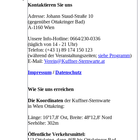
Kontaktieren Sie uns
Adresse: Johann Staud-Straße 10
(gegenüber Ottakringer Bad)
A-1160 Wien
Unsere Info-Hotline: 0664/230-0336
(täglich von 14 - 21 Uhr)
Telefon: (+43 1) 89 174 150 123
(während der Veranstaltungszeiten;
siehe Programm
)
E-Mail:
Verein@Kuffner-Sternwarte.at
Impressum
/
Datenschutz
Wie Sie uns erreichen
Die Koordinaten
der Kuffner-Sternwarte
in Wien Ottakring:
Länge: 16º17,8' Ost, Breite: 48º12,8' Nord
Seehöhe: 302m
Öffentliche Verkehrsmittel:
U3 Ottakring, dann 46B bis Ottakringer Bad