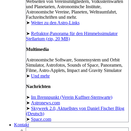
Webseiten von Vereinsmitgliedern, Volkssternwarten
und Planetarien, Astronomische Institute,
Astronomische Vereine, Planeten, Weltraumfahrt,
Fachzeitschriften und mehr.
➤
Weiter zu den Astro-Links
➤
Refraktor-Panorama für den Himmelssimulator
Stellarium (zip, 20 MB)
Multimedia
Astronomische Software, Sonnensystem und Orbit
Simulator, Astrofotos, Sounds of Space, Panoramen,
Filme, Astro-Applets, Impact and Gravity Simulator
➤
Und mehr
Nachrichten
➤
Im Brennpunkt (Verein Kuffner-Sternwarte)
➤
Astronews.com
➤
Skyweek 2.0, Aktuellstes von Daniel Fischer Blog
(Deutsch)
➤
Space.com
Kontakt