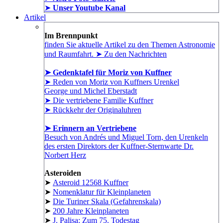
➤
Unser Youtube Kanal
Artikel
Im Brennpunkt
finden Sie aktuelle Artikel zu den Themen Astronomie
und Raumfahrt. ➤ Zu den Nachrichten
➤ Gedenktafel für Moriz von Kuffner
➤ Reden von Moriz von Kuffners Urenkel
George und Michel Eberstadt
➤ Die vertriebene Familie Kuffner
➤ Rückkehr der Originaluhren
➤ Erinnern an Vertriebene
Besuch von Andrés und Miguel Torn, den Urenkeln
des ersten Direktors der Kuffner-Sternwarte Dr.
Norbert Herz
Asteroiden
➤
Asteroid 12568 Kuffner
➤
Nomenklatur für Kleinplaneten
➤
Die Turiner Skala (Gefahrenskala)
➤
200 Jahre Kleinplaneten
➤
J. Palisa: Zum 75. Todestag