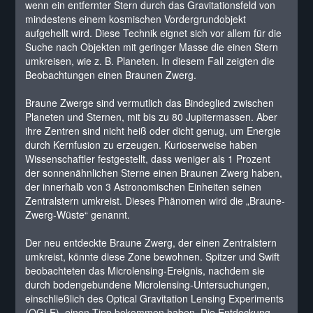
wenn ein entfernter Stern durch das Gravitationsfeld von
mindestens einem kosmischen Vordergrundobjekt
aufgehellt wird. Diese Technik eignet sich vor allem für die
Suche nach Objekten mit geringer Masse die einen Stern
umkreisen, wie z. B. Planeten. In diesem Fall zeigten die
Beobachtungen einen Braunen Zwerg.
Braune Zwerge sind vermutlich das Bindeglied zwischen
Planeten und Sternen, mit bis zu 80 Jupitermassen. Aber
ihre Zentren sind nicht heiß oder dicht genug, um Energie
durch Kernfusion zu erzeugen. Kurioserweise haben
Wissenschaftler festgestellt, dass weniger als 1 Prozent
der sonnenähnlichen Sterne einen Braunen Zwerg haben,
der innerhalb von 3 Astronomischen Einheiten seinen
Zentralstern umkreist. Dieses Phänomen wird die „Braune-
Zwerg-Wüste“ genannt.
Der neu entdeckte Braune Zwerg, der einen Zentralstern
umkreist, könnte diese Zone bewohnen. Spitzer und Swift
beobachteten das Microlensing-Ereignis, nachdem sie
durch bodengebundene Microlensing-Untersuchungen,
einschließlich des Optical Gravitation Lensing Experiments
(OGLE), einen Tipp bekommen haben. Die Entdeckung