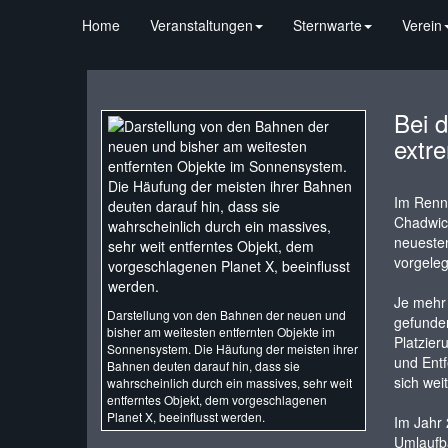
Home
Veranstaltungen
Sternwarte
Verein
Bei 
extre
Im Renn
Chadwick
neuesten
vorgeleg
Je mehr 
Darstellung von den Bahnen der neuen und
gefunden
bisher am weitesten entfernten Objekte im
Platzier
Sonnensystem. Die Häufung der meisten ihrer
und Entf
Bahnen deuten darauf hin, dass sie
sich wei
wahrscheinlich durch ein massives, sehr weit
entferntes Objekt, dem vorgeschlagenen
Planet X, beeinflusst werden.
Im Jahr 
Umlaufb