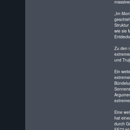
massive
„Im Mome
geschieh
Struktur
wie sie 
Entdecku
Zu den n
extremer
und Truj
Ein weit
extremen
Bündelun
Sonnensy
Argument
extremen
Eine wei
hat eine
durch Gr
FE72 ist