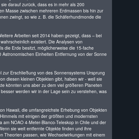
 sie darauf zurück, dass es in mehr als 200
sen Masse zwischen mehreren Erdmassen bis hin zur
hnen zwingt, so wie z. B. die Schäferhundmonde die
eitere Arbeiten seit 2014 haben gezeigt, dass – bei
ahrscheinlich existiert. Die Analysen von
s die Erde besitzt, möglicherweise die 15-fache
200 Astronomischen Einheiten Entfernung von der Sonne
sel zur Erschließung von des Sonnensystems Ursprung
 diesen kleinen Objekten gibt, haben wir - weil sie
ekte könnten uns aber zu dem viel größeren Planeten
 besser werden wir in der Lage sein zu verstehen, was
von Hawaii, die umfangreichste Erhebung von Objekten
 Himmels mit einigen der größten und modernsten
a am NOAO 4-Meter-Blanco-Teleskop in Chile und der
n sie weit entfernte Objekte finden und ihre
eren Theorien passen, wie Wechselwirkungen mit einem