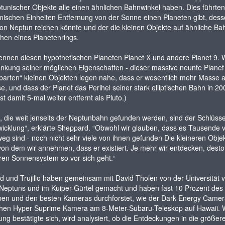
tunischer Objekte alle einen ähnlichen Bahnwinkel haben. Dies führten
ischen Einheiten Entfernung von der Sonne einen Planeten gibt, des
n Neptun reichen könnte und der die kleinen Objekte auf ähnliche Ba
chen eines Planetenrings.
ennen diesen hypothetischen Planeten Planet X und andere Planet 9. W
nkung seiner möglichen Eigenschaften - dieser massive neunte Planet w
arten“ kleinen Objekten legen nahe, dass er wesentlich mehr Masse al
, und dass der Planet das Perihel seiner stark elliptischen Bahn in 
ist damit 5-mal weiter entfernt als Pluto.)
, die weit jenseits der Neptunbahn gefunden werden, sind der Schlüs
icklung“, erklärte Sheppard. “Obwohl wir glauben, dass es Tausende von
weg sind - noch nicht sehr viele von ihnen gefunden Die kleineren Obj
von dem wir annehmen, dass er existiert. Je mehr wir entdecken, desto
en Sonnensystem so vor sich geht.“
 und Trujillo haben gemeinsam mit David Tholen von der Universität 
 Neptuns und im Kuiper-Gürtel gemacht und haben fast 10 Prozent des
pen und den besten Kameras durchforstet, wie der Dark Energy Camer
hen Hyper Suprime Kamera am 8-Meter-Subaru-Teleskop auf Hawaii. Wen
ng bestätigte sich, wird analysiert, ob die Entdeckungen in die größ