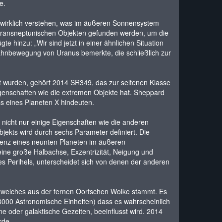
e.
ht wirklich verstehen, was im äußeren Sonnensystem
 transneptunischen Objekten gefunden werden, um die
hinzu: „Wir sind jetzt in einer ähnlichen Situation
Bahnbewegung von Uranus bemerkte, die schließlich zur
 wurden, gehört 2014 SR349, das zur seltenen Klasse
genschaften wie die extremen Objekte hat. Sheppard
ss eines Planeten X hindeuten.
nicht nur einige Eigenschaften wie die anderen
ekts wird durch sechs Parameter definiert. Die
tenz eines neunten Planeten im äußeren
ine große Halbachse, Exzentrizität, Neigung und
s Perihels, unterscheidet sich von denen der anderen
, welches aus der fernen Oortschen Wolke stammt. Es
3000 Astronomische Einheiten) dass es wahrscheinlich
e oder galaktische Gezeiten, beeinflusst wird. 2014
rde.