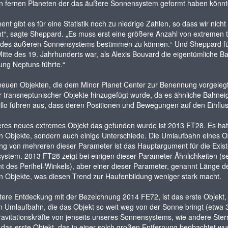
n fernen Planeten der das äußere Sonnensystem geformt haben könnt
nt gibt es für eine Statistik noch zu niedrige Zahlen, so dass wir nic
t“, sagte Sheppard. „Es muss erst eine größere Anzahl von extremen
 des äußeren Sonnensystems bestimmen zu können.“ Und Sheppard fügte 
Mitte des 19. Jahrhunderts war, als Alexis Bouvard die eigentümliche 
ng Neptuns führte.“
euen Objekten, die dem Minor Planet Center zur Benennung vorgelegt
 transneptunischer Objekte hinzugefügt wurde, da es ähnliche Bahnei
illo führen aus, dass deren Positionen und Bewegungen auf den Einflu
eres neues extremes Objekt das gefunden wurde ist 2013 FT28. Es hat 
 Objekte, sondern auch einige Unterschiede. Die Umlaufbahn eines Obj
g von mehreren dieser Parameter ist das Hauptargument für die Exis
stem. 2013 FT28 zeigt bei einigen dieser Parameter Ähnlichkeiten (se
 des Perihel-Winkels), aber einer dieser Parameter, genannt Länge de
 Objekte, was diesen Trend zur Haufenbildung weniger stark macht.
tere Entdeckung mit der Bezeichnung 2014 FE72, ist das erste Objekt
n Umlaufbahn, die das Objekt so weit weg von der Sonne bringt (etwa 
avitationskräfte von jenseits unseres Sonnensystems, wie andere Stern
 das erste Objekt, das in einer solch großen Entfernung beobachtet wu