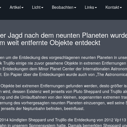
Artikel
Licht
Beobachten
Links
Kontakt
der Jagd nach dem neunten Planeten wur
m weit entfernte Objekte entdeckt
en um die Entdeckung des vorgeschlagenen neunten Planeten in uns
 Trujillo einige nie zuvor gesehene Objekte in extremen Entfernungen
 Entdeckungen dem Minor Planet Center der Internationalen Astronom
t. Ein Papier über die Entdeckungen wurde auch von „The Astronomical 
Objekte bei extremen Entfernungen gefunden werden, desto größer ist
 wird, dessen Existenz weit jenseits von Pluto Sheppard und Trujillo a
ung und die Umlaufbahnen von den kleinen, sogenannten extremen tra
ernung des vorhergesagten neunten Planeten einzuengen, weil seine S
t jenseits der Neptunbahn befinden, beeinflusst.
2014 kündigten Sheppard und Trujillo die Entdeckung von 2012 Vp113 
ahn in unserem Sonnensystem hatte. Damals bemerkten Sheppard und T