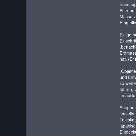
transnep
Astronom
Masse vo
Ringteil
Einige n
Einschrä
„benachb
Erdmasse
hat. (Er 
„Objekte
und Entw
so weit 
führen, 
im äußer
Sheppard
jenseits
Telesko
japanisc
Entdecku