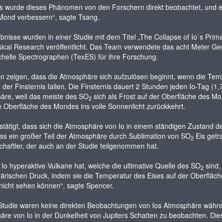
s wurde dieses Phänomen von den Forschern direkt beobachtet, und es
Mond verbessern“, sagte Tsang.
bnisse wurden in einer Studie mit dem Titel „The Collapse of Io`s Prima
cal Research veröffentlicht. Das Team verwendete das acht Meter Ge
helle Spectrographen (TexES) für ihre Forschung.
n zeigen, dass die Atmosphäre sich aufzulösen beginnt, wenn die Tem
der Finsternis fallen. Die Finsternis dauert 2 Stunden jeden Io-Tag (1,7 
äre, weil das meiste des SO
sich als Frost auf der Oberfläche des Mo
2
 Oberfläche des Mondes ins volle Sonnenlicht zurückkehrt.
stätigt, dass sich die Atmosphäre von Io in einem ständigen Zustan
ass ein großer Teil der Atmosphäre durch Sublimation von SO
Eis getr
2
haftler, der auch an der Studie teilgenommen hat.
Io hyperaktive Vulkane hat, welche die ultimative Quelle des SO
sind, 
2
rischen Druck, indem sie die Temperatur des Eises auf der Oberfläche
t nicht sehen können“, sagte Spencer.
Studie waren keine direkten Beobachtungen von Ios Atmosphäre während
re von Io in der Dunkelheit von Jupiters Schatten zu beobachten. Die