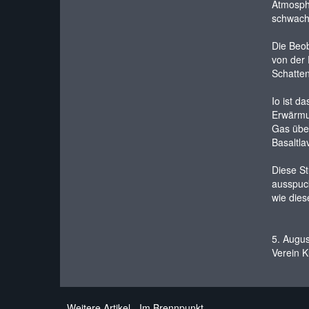
Atmosphä
schwache
Die Beob
von der 
Schatten
Io ist d
Erwärmun
Gas über
Basaltla
Diese St
ausspuck
wie dies
5. Augu
Verein K
Weitere Artikel - Im Brennpunkt