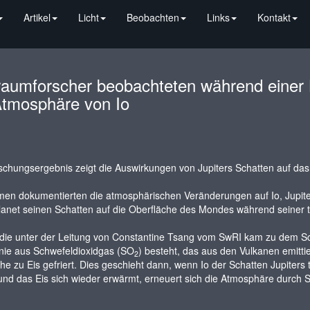
Artikel
Licht
Beobachten
Links
Kontakt
raumforscher beobachteten während eine
Atmosphäre von Io
chungsergebnis zeigt die Auswirkungen von Jupiters Schatten auf das 
en dokumentierten die atmosphärischen Veränderungen auf Io, Jupiters
anet seinen Schatten auf die Oberfläche des Mondes während seiner täg
die unter der Leitung von Constantine Tsang vom SwRI kam zu dem Sch
inie aus Schwefeldioxidgas (SO
) besteht, das aus den Vulkanen emittie
2
he zu Eis gefriert. Dies geschieht dann, wenn Io der Schatten Jupiters 
nd das Eis sich wieder erwärmt, erneuert sich die Atmosphäre durch S