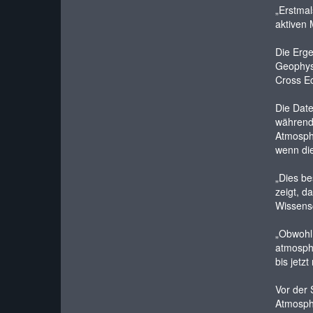
„Erstmal
aktiven 
Die Erge
Geophysi
Cross Ec
Die Date
während 
Atmosph
wenn die
„Dies be
zeigt, d
Wissensc
„Obwohl 
atmosphä
bis jetz
Vor der 
Atmosphä