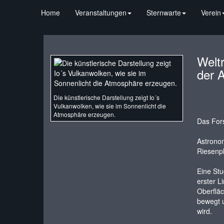
Home
Veranstaltungen
Sternwarte
Verein
Welt
der 
Die künstlerische Darstellung zeigt Io´s
Vulkanwolken, wie sie im Sonnenlicht die
Atmosphäre erzeugen.
Das Fors
Astronom
Riesenpl
Eine Stu
erster L
Oberfläc
bewegt u
wird.