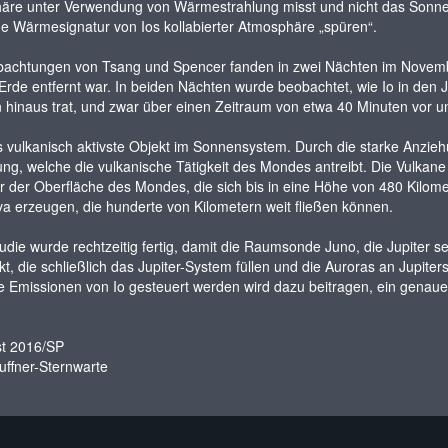
re unter Verwendung von Wärmestrahlung misst und nicht das Sonnenl
 Wärmesignatur von Ios kollabierter Atmosphäre „spüren“.
achtungen von Tsang und Spencer fanden in zwei Nächten im November 
Erde entfernt war. In beiden Nächten wurde beobachtet, wie Io in den J
 hinaus trat, und zwar über einen Zeitraum von etwa 40 Minuten vor u
as vulkanisch aktivste Objekt im Sonnensystem. Durch die starke Anzie
g, welche die vulkanische Tätigkeit des Mondes antreibt. Die Vulkane
 der Oberfläche des Mondes, die sich bis in eine Höhe von 480 Kilom
va erzeugen, die hunderte von Kilometern weit fließen können.
udie wurde rechtzeitig fertig, damit die Raumsonde Juno, die Jupiter s
t, die schließlich das Jupiter-System füllen und die Auroras an Jupiter
e Emissionen von Io gesteuert werden wird dazu beitragen, ein genau
st 2016/SP
uffner-Sternwarte