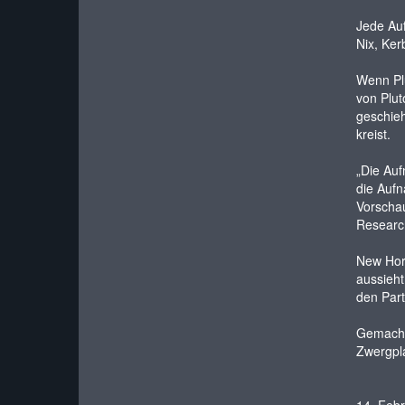
Jede Auf
Nix, Ke
Wenn Plu
von Plut
geschieh
kreist.
„Die Auf
die Aufn
Vorschau
Research
New Hori
aussieht
den Part
Gemacht
Zwergpla