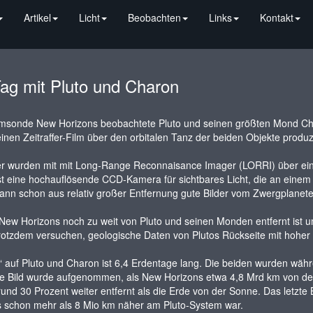
Artikel
Licht
Beobachten
Links
Kontakt
Tag mit Pluto und Charon
msonde New Horizons beobachtete Pluto und seinen größten Mond Ch
inen Zeitraffer-Film über den orbitalen Tanz der beiden Objekte produzi
er wurden mit mit Long-Range Reconnaisance Imager (LORRI) über eine
t eine hochauflösende CCD-Kamera für sichtbares Licht, die an einem
nn schon aus relativ großer Entfernung gute Bilder vom Zwergplanet
ew Horizons noch zu weit von Pluto und seinen Monden entfernt ist 
otzdem versuchen, geologische Daten von Plutos Rückseite mit hoher 
“ auf Pluto und Charon ist 6,4 Erdentage lang. Die beiden wurden wä
e Bild wurde aufgenommen, als New Horizons etwa 4,8 Mrd km von der 
 rund 30 Prozent weiter entfernt als die Erde von der Sonne. Das letz
s schon mehr als 8 Mio km näher am Pluto-System war.