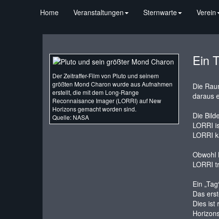
Home
Veranstaltungen
Sternwarte
Verein
Ein 
Der Zeitraffer-Film von Pluto und seinem
größten Mond Charon wurde aus Aufnahmen
Die Rau
erstellt, die mit dem Long-Range
daraus e
Reconnaisance Imager (LORRI) auf New
Horizons gemacht worden sind.
Die Bild
Quelle: NASA
LORRI is
LORRI ka
Obwohl N
LORRI tr
Ein „Tag
Das erst
Dies ist
Horizon