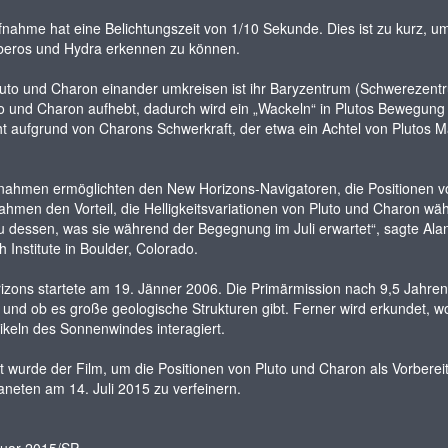
nahme hat eine Belichtungszeit von 1/10 Sekunde. Dies ist zu kurz, um
rberos und Hydra erkennen zu können.
to und Charon einander umkreisen ist ihr Baryzentrum (Schwerezentru
o und Charon aufhebt, dadurch wird ein „Wackeln“ in Plutos Bewegung 
t aufgrund von Charons Schwerkraft, der etwa ein Achtel von Plutos 
nahmen ermöglichten den New Horizons-Navigatoren, die Positionen von
ahmen den Vorteil, die Helligkeitsvariationen von Pluto und Charon wäh
 dessen, was sie während der Begegnung im Juli erwartet“, sagte Alan
 Institute in Boulder, Colorado.
zons startete am 19. Jänner 2006. Die Primärmission nach 9,5 Jahren
 und ob es große geologische Strukturen gibt. Ferner wird erkundet, 
ikeln des Sonnenwindes interagiert.
 wurde der Film, um die Positionen von Pluto und Charon als Vorber
neten am 14. Juli 2015 zu verfeinern.