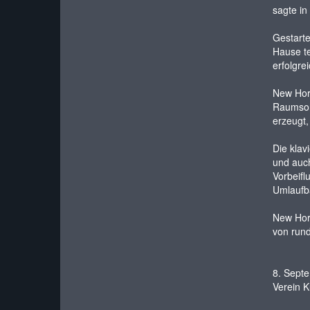
sagte in
Gestarte
Hause te
erfolgre
New Hori
Raumsond
erzeugt,
Die klav
und auch
Vorbeifl
Umlaufb
New Hori
von rund
8. Sept
Verein K