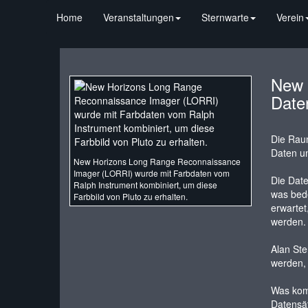
Home
Veranstaltungen
Sternwarte
Verein
New 
Date
Die Raum
Daten un
New Horizons Long Range Reconnaissance
Imager (LORRI) wurde mit Farbdaten vom
Die Date
Ralph Instrument kombiniert, um diese
was bede
Farbbild von Pluto zu erhalten.
erwartet
werden.
Alan Ste
werden, 
Was komm
Datensät