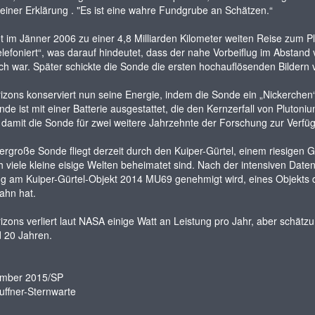
 einer Erklärung . "Es ist eine wahre Fundgrube an Schätzen.“
t im Jänner 2006 zu einer 4,8 Milliarden Kilometer weiten Reise zum 
lefoniert“, was darauf hindeutet, dass der nahe Vorbeiflug im Abstan
ich war. Später schickte die Sonde die ersten hochauflösenden Bildern 
zons konserviert nun seine Energie, indem die Sonde ein „Nickerchen
e ist mit einer Batterie ausgestattet, die den Kernzerfall von Plutoni
 damit die Sonde für zwei weitere Jahrzehnte der Forschung zur Verfü
iergroße Sonde fliegt derzeit durch den Kuiper-Gürtel, einem riesige
 viele kleine eisige Welten beheimatet sind. Nach der intensiven Dat
ug am Kuiper-Gürtel-Objekt 2014 MU69 genehmigt wird, eines Objekts das
ahn hat.
zons verliert laut NASA einige Watt an Leistung pro Jahr, aber schät
 20 Jahren.
ember 2015/SP
uffner-Sternwarte