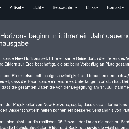
Artikel
Licht
Beobachten
Links
Kontakt
Horizons beginnt mit ihrer ein Jahr daue
nausgabe
sonde New Horizons setzt ihre einsame Reise durch die Tiefen des We
d Bildern zur Erde beschäftigt, die sie beim Vorbeiflug an Pluto gesam
n und Bilder reisen mit Lichtgeschwindigkeit und brauchen dennoch 4,5 
utet, dass die Raumsonde ein enormes Unterfangen vor sich hat. Bei e
, dass die gesamten Daten die von der Begegnung am 14. Juli stammen
rn, der Projektleiter von New Horizons, sagte, dass diese Informatio
den Wissenschaftlern helfen können ein besseres Verständnis von P
t sind nicht nur die restlichen 95 Prozent der Daten die noch an Bor
ze, die höchstaufgelösten Bilder und Spektren, sowie die wichtigsten