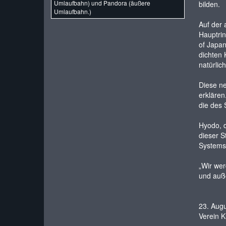
Umlaufbahn) und Pandora (äußere
bilden.
Umlaufbahn.)
Auf der 
Hauptrin
of Japan
dichten 
natürlic
Diese ne
erklären
die des 
Hyodo, d
dieser S
Systems 
„Wir wer
und auße
23. Aug
Verein K