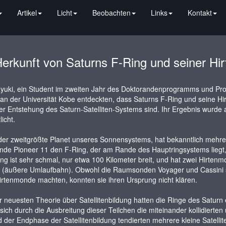
Artikel
Licht
Beobachten
Links
Kontakt
Herkunft von Saturns F-Ring und seiner H
uki, ein Student im zweiten Jahr des Doktorandenprogramms und Profe
an der Universität Kobe entdeckten, dass Saturns F-Ring und seine Hir
r Entstehung des Saturn-Satelliten-Systems sind. Ihr Ergebnis wurde 
licht.
der zweitgrößte Planet unseres Sonnensystems, hat bekanntlich mehrer
e Pioneer 11 den F-Ring, der am Rande des Hauptringsystems liegt, 
ng ist sehr schmal, nur etwa 100 Kilometer breit, und hat zwei Hirt
 (äußere Umlaufbahn). Obwohl die Raumsonden Voyager und Cassini sp
irtenmonde machten, konnten sie ihren Ursprung nicht klären.
 neuesten Theorie über Satellitenbildung hatten die Ringe des Saturn ei
 sich durch die Ausbreitung dieser Teilchen die miteinander kollidierte
der Endphase der Satellitenbildung tendierten mehrere kleine Satelli