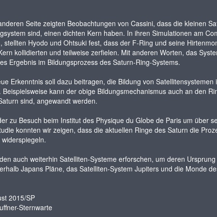
anderen Seite zeigten Beobachtungen von Cassini, dass die kleinen Sat
gsystem sind, einen dichten Kern haben. In ihren Simulationen am Co
, stellten Hyodo und Ohtsuki fest, dass der F-Ring und seine Hirtenmond
Kern kollidierten und teilweise zerfielen. Mit anderen Worten, das Sys
hes Ergebnis im Bildungsprozess des Saturn-Ring-Systems.
ue Erkenntnis soll dazu beitragen, die Bildung von Satellitensystem
. Beispielsweise kann der obige Bildungsmechanismus auch an den Ri
Saturn sind, angewandt werden.
er zu Besuch beim Institut des Physique du Globe de Paris um über sei
tudie konnten wir zeigen, dass die aktuellen Ringe des Saturn die Proz
widerspiegeln.
den auch weiterhin Satelliten-Systeme erforschen, um deren Ursprung 
rhalb Japans Pläne, das Satelliten-System Jupiters und die Monde de
ust 2015/SP
uffner-Sternwarte