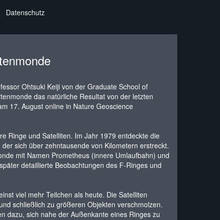
Datenschutz
irtenmonde
ssor Ohtsuki Keiji von der Graduate School of
tenmonde das natürliche Resultat von der letzten
am 17. August online in Nature Geoscience
e Ringe und Satelliten. Im Jahr 1979 entdeckte die
der sich über zehntausende von Kilometern erstreckt.
enmonde mit Namen Prometheus (innere Umlaufbahn) und
äter detaillierte Beobachtungen des F-Ringes und
nst viel mehr Teilchen als heute. Die Satelliten
n und schließlich zu größeren Objekten verschmolzen.
ten dazu, sich nahe der Außenkante eines Ringes zu