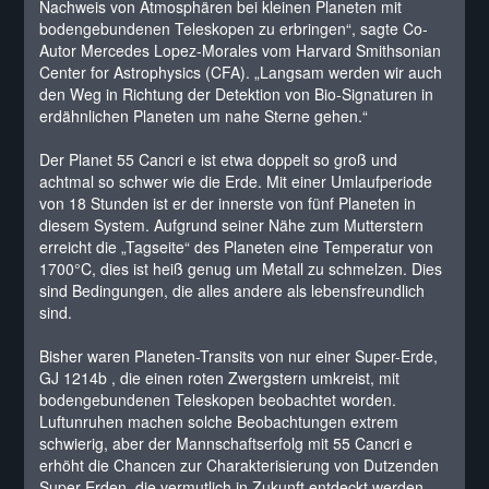
Nachweis von Atmosphären bei kleinen Planeten mit
bodengebundenen Teleskopen zu erbringen“, sagte Co-
Autor Mercedes Lopez-Morales vom Harvard Smithsonian
Center for Astrophysics (CFA). „Langsam werden wir auch
den Weg in Richtung der Detektion von Bio-Signaturen in
erdähnlichen Planeten um nahe Sterne gehen.“
Der Planet 55 Cancri e ist etwa doppelt so groß und
achtmal so schwer wie die Erde. Mit einer Umlaufperiode
von 18 Stunden ist er der innerste von fünf Planeten in
diesem System. Aufgrund seiner Nähe zum Mutterstern
erreicht die „Tagseite“ des Planeten eine Temperatur von
1700°C, dies ist heiß genug um Metall zu schmelzen. Dies
sind Bedingungen, die alles andere als lebensfreundlich
sind.
Bisher waren Planeten-Transits von nur einer Super-Erde,
GJ 1214b , die einen roten Zwergstern umkreist, mit
bodengebundenen Teleskopen beobachtet worden.
Luftunruhen machen solche Beobachtungen extrem
schwierig, aber der Mannschaftserfolg mit 55 Cancri e
erhöht die Chancen zur Charakterisierung von Dutzenden
Super-Erden, die vermutlich in Zukunft entdeckt werden.