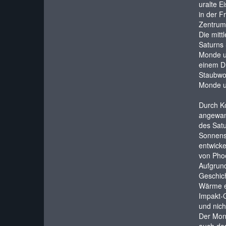
uralte E
in der F
Zentrum 
Die mitt
Saturns 
Monde u
einem Du
Staubwol
Monde um
Durch Ko
angewand
des Satu
Sonnensy
entwicke
von Phoe
Aufgrund
Geschich
Wärme er
Impakt-G
und nich
Der Mond