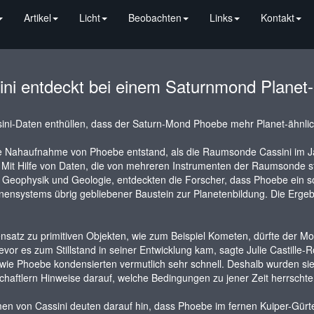
Artikel
Licht
Beobachten
Links
Kontakt
ini entdeckt bei einem Saturnmond Planet-
ini-Daten enthüllen, dass der Saturn-Mond Phoebe mehr Planet-ähnli
te Nahaufnahme von Phoebe entstand, als die Raumsonde Cassini im J
 Mit Hilfe von Daten, die von mehreren Instrumenten der Raumsond
Geophysik und Geologie, entdeckten die Forscher, dass Phoebe ein sog
ensystems übrig gebliebener Baustein zur Planetenbildung. Die Ergeb
satz zu primitiven Objekten, wie zum Beispiel Kometen, dürfte der M
vor es zum Stillstand in seiner Entwicklung kam, sagte Julie Castille-
wie Phoebe kondensierten vermutlich sehr schnell. Deshalb wurden sie
haftlern Hinweise darauf, welche Bedingungen zu jener Zeit herrscht
n von Cassini deuten darauf hin, dass Phoebe im fernen Kuiper-Gürtel 