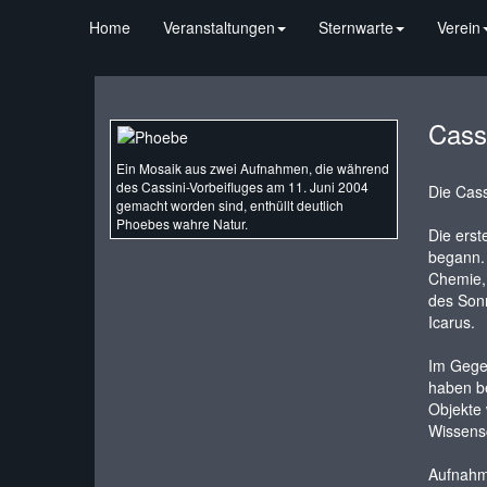
Home
Veranstaltungen
Sternwarte
Verein
Cass
Ein Mosaik aus zwei Aufnahmen, die während
des Cassini-Vorbeifluges am 11. Juni 2004
Die Cass
gemacht worden sind, enthüllt deutlich
Phoebes wahre Natur.
Die ers
begann.
Chemie, 
des Sonn
Icarus.
Im Gegen
haben be
Objekte 
Wissensc
Aufnahme