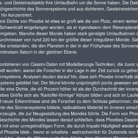
is- und Gesteinsobjekte ihre Umlaufbahn um die Sonne haben. Die Dat
rühgeschichte des Sonnensystems und aus dichterem, Gesteinsreichen
hin konzentriert.
lere Dichte von Phoebe ist etwa so groß wie die von Pluto, einem weite
Schwerkraft eingefangen worden, als er irgendwann dem Riesenplaneten
mgeben. Manche dieser Monde haben stark geneigte Umlaufbahnen ode
rchmesser von rund 220 km der größte dieser irregulären Monde. Sat
ke entstanden, die den Planeten in der in der Frühphase des Sonnen
kreisen Saturn in der gleichen Ebene.
mbinieren von Cassini-Daten mit Modellierungs-Techniken, die zuvo
t wurden, waren die Forscher in der Lage in der Zeit zurück zu gehen
rnsystems. Analysen deuten darauf hin, dass sich Phoebe innerhalb de
stems gebildet hat. Der Mond könnte ursprünglich porös gewesen sein
lte eine Dichte, die 40 Prozent höher ist als der Durchschnitt der in
bes Größe sich als "Kartoffel-förmige" Körper bilden und sich im Lauf
 neuer Erkenntnisse sind die Forscher zu dem Schluss gekommen, dass
te des Sonnensystems bildete, radioaktives Material im Inneren einsch
zeugte, die zur Neugestaltung des Mondes führte. Die Form von Phoeb
eschichte des Mondes lassen darauf schließen, dass Phoebes Dasein 
t mit einer unregelmäßigen Form, die durch Impakt-Häufigkeit wieder 
 Phoebe blieb - bevor er erkaltete - wahrscheinlich für Dutzende von M