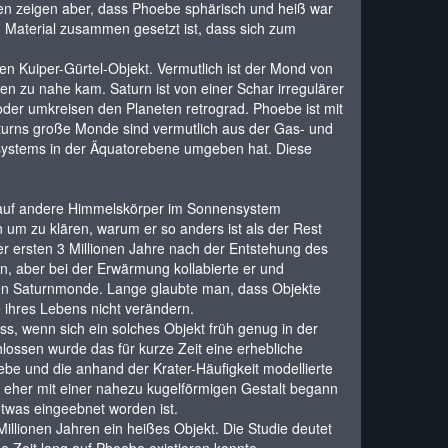
en zeigen aber, dass Phoebe sphärisch und heiß war
 Material zusammen gesetzt ist, dass sich zum
ren Kuiper-Gürtel-Objekt. Vermutlich ist der Mond von
 zu nahe kam. Saturn ist von einer Schar irregulärer
r umkreisen den Planeten retrograd. Phoebe ist mit
urns große Monde sind vermutlich aus der Gas- und
systems in der Äquatorebene umgeben hat. Diese
r auf andere Himmelskörper im Sonnensystem
 um zu klären, warum er so anders ist als der Rest
r ersten 3 Millionen Jahre nach der Entstehung des
, aber bei der Erwärmung kollabierte er und
neren Saturnmonde. Lange glaubte man, dass Objekte
e ihres Lebens nicht verändern.
, wenn sich ein solches Objekt früh genug in der
lossen wurde das für kurze Zeit eine erhebliche
e und die anhand der Krater-Häufigkeit modellierte
eher mit einer nahezu kugelförmigen Gestalt begann
etwas eingeebnet worden ist.
illionen Jahren ein heißes Objekt. Die Studie deutet