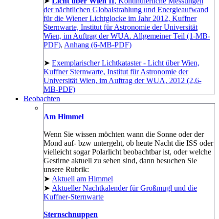
➤
Licht über Wien II
, Kontinuierliche Messungen
der nächtlichen Globalstrahlung und Energieaufwand
für die Wiener Lichtglocke im Jahr 2012, Kuffner
Sternwarte, Institut für Astronomie der Universität
Wien, im Auftrag der WUA. Allgemeiner Teil (1-MB-
PDF)
,
Anhang (6-MB-PDF)
➤
Exemplarischer Lichtkataster - Licht über Wien,
Kuffner Sternwarte, Institut für Astronomie der
Universität Wien, im Auftrag der WUA, 2012 (2,6-
MB-PDF)
Beobachten
Am Himmel
Wenn Sie wissen möchten wann die Sonne oder der
Mond auf- bzw untergeht, ob heute Nacht die ISS oder
vielleicht sogar Polarlicht beobachtbar ist, oder welche
Gestirne aktuell zu sehen sind, dann besuchen Sie
unsere Rubrik:
➤
Aktuell am Himmel
➤
Aktueller Nachtkalender für Großmugl und die
Kuffner-Sternwarte
Sternschnuppen