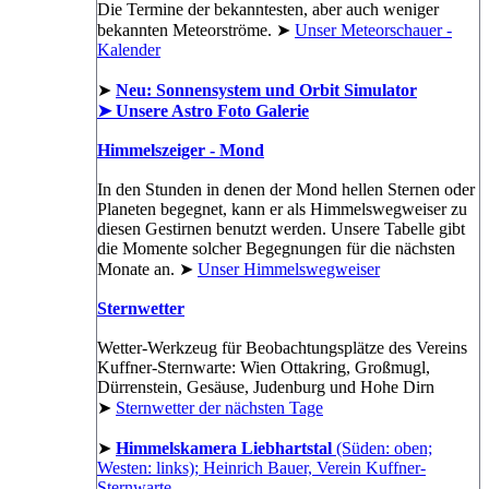
Die Termine der bekanntesten, aber auch weniger
bekannten Meteorströme. ➤
Unser Meteorschauer -
Kalender
➤
Neu: Sonnensystem und Orbit Simulator
➤ Unsere Astro Foto Galerie
Himmelszeiger - Mond
In den Stunden in denen der Mond hellen Sternen oder
Planeten begegnet, kann er als Himmelswegweiser zu
diesen Gestirnen benutzt werden. Unsere Tabelle gibt
die Momente solcher Begegnungen für die nächsten
Monate an. ➤
Unser Himmelswegweiser
Sternwetter
Wetter-Werkzeug für Beobachtungsplätze des Vereins
Kuffner-Sternwarte: Wien Ottakring, Großmugl,
Dürrenstein, Gesäuse, Judenburg und Hohe Dirn
➤
Sternwetter der nächsten Tage
➤
Himmelskamera Liebhartstal
(Süden: oben;
Westen: links); Heinrich Bauer, Verein Kuffner-
Sternwarte