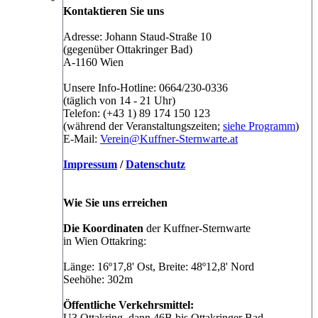
Kontaktieren Sie uns
Adresse: Johann Staud-Straße 10
(gegenüber Ottakringer Bad)
A-1160 Wien
Unsere Info-Hotline: 0664/230-0336
(täglich von 14 - 21 Uhr)
Telefon: (+43 1) 89 174 150 123
(während der Veranstaltungszeiten;
siehe Programm
)
E-Mail:
Verein@Kuffner-Sternwarte.at
Impressum
/
Datenschutz
Wie Sie uns erreichen
Die Koordinaten
der Kuffner-Sternwarte
in Wien Ottakring:
Länge: 16º17,8' Ost, Breite: 48º12,8' Nord
Seehöhe: 302m
Öffentliche Verkehrsmittel:
U3 Ottakring, dann 46B bis Ottakringer Bad