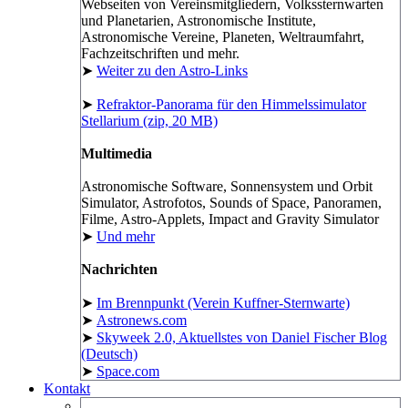
Webseiten von Vereinsmitgliedern, Volkssternwarten
und Planetarien, Astronomische Institute,
Astronomische Vereine, Planeten, Weltraumfahrt,
Fachzeitschriften und mehr.
➤
Weiter zu den Astro-Links
➤
Refraktor-Panorama für den Himmelssimulator
Stellarium (zip, 20 MB)
Multimedia
Astronomische Software, Sonnensystem und Orbit
Simulator, Astrofotos, Sounds of Space, Panoramen,
Filme, Astro-Applets, Impact and Gravity Simulator
➤
Und mehr
Nachrichten
➤
Im Brennpunkt (Verein Kuffner-Sternwarte)
➤
Astronews.com
➤
Skyweek 2.0, Aktuellstes von Daniel Fischer Blog
(Deutsch)
➤
Space.com
Kontakt