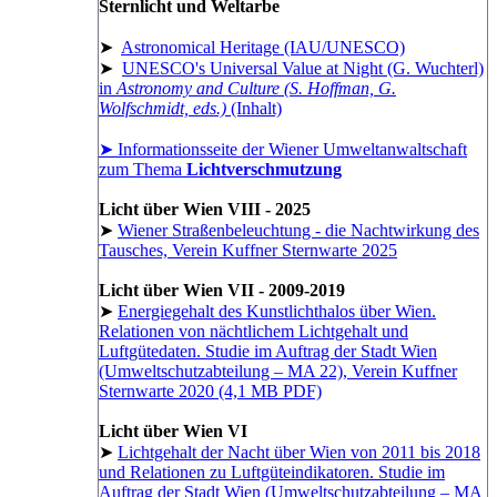
Sternlicht und Weltarbe
➤
Astronomical Heritage (IAU/UNESCO)
➤
UNESCO's Universal Value at Night (G. Wuchterl)
in
Astronomy and Culture (S. Hoffman, G.
Wolfschmidt, eds.)
(Inhalt)
➤ Informationsseite der Wiener Umweltanwaltschaft
zum Thema
Lichtverschmutzung
Licht über Wien VIII - 2025
➤
Wiener Straßenbeleuchtung - die Nachtwirkung des
Tausches, Verein Kuffner Sternwarte 2025
Licht über Wien VII - 2009-2019
➤
Energiegehalt des Kunstlichthalos über Wien.
Relationen von nächtlichem Lichtgehalt und
Luftgütedaten. Studie im Auftrag der Stadt Wien
(Umweltschutzabteilung – MA 22), Verein Kuffner
Sternwarte 2020 (4,1 MB PDF)
Licht über Wien VI
➤
Lichtgehalt der Nacht über Wien von 2011 bis 2018
und Relationen zu Luftgüteindikatoren. Studie im
Auftrag der Stadt Wien (Umweltschutzabteilung – MA