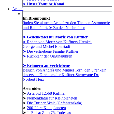
➤
Unser Youtube Kanal
Artikel
Im Brennpunkt
finden Sie aktuelle Artikel zu den Themen Astronomie
und Raumfahrt. ➤ Zu den Nachrichten
➤ Gedenktafel für Moriz von Kuffner
➤ Reden von Moriz von Kuffners Urenkel
George und Michel Eberstadt
➤ Die vertriebene Familie Kuffner
➤ Rückkehr der Originaluhren
➤ Erinnern an Vertriebene
Besuch von Andrés und Miguel Torn, den Urenkeln
des ersten Direktors der Kuffner-Sternwarte Dr.
Norbert Herz
Asteroiden
➤
Asteroid 12568 Kuffner
➤
Nomenklatur für Kleinplaneten
➤
Die Turiner Skala (Gefahrenskala)
➤
200 Jahre Kleinplaneten
➤
J. Palisa: Zum 75. Todestag