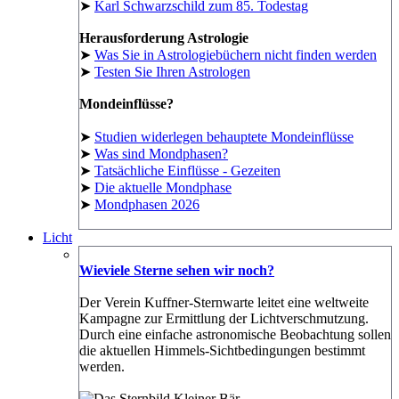
➤
Karl Schwarzschild zum 85. Todestag
Herausforderung Astrologie
➤
Was Sie in Astrologiebüchern nicht finden werden
➤
Testen Sie Ihren Astrologen
Mondeinflüsse?
➤
Studien widerlegen behauptete Mondeinflüsse
➤
Was sind Mondphasen?
➤
Tatsächliche Einflüsse - Gezeiten
➤
Die aktuelle Mondphase
➤
Mondphasen 2026
Licht
Wieviele Sterne sehen wir noch?
Der Verein Kuffner-Sternwarte leitet eine weltweite
Kampagne zur Ermittlung der Lichtverschmutzung.
Durch eine einfache astronomische Beobachtung sollen
die aktuellen Himmels-Sichtbedingungen bestimmt
werden.