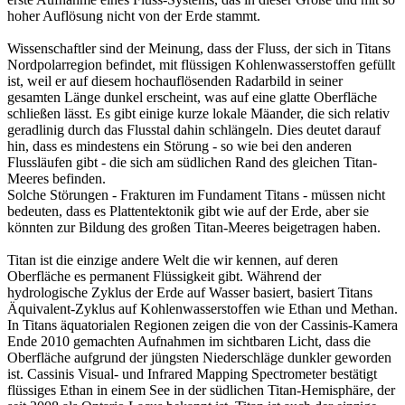
hoher Auflösung nicht von der Erde stammt.
Wissenschaftler sind der Meinung, dass der Fluss, der sich in Titans
Nordpolarregion befindet, mit flüssigen Kohlenwasserstoffen gefüllt
ist, weil er auf diesem hochauflösenden Radarbild in seiner
gesamten Länge dunkel erscheint, was auf eine glatte Oberfläche
schließen lässt. Es gibt einige kurze lokale Mäander, die sich relativ
geradlinig durch das Flusstal dahin schlängeln. Dies deutet darauf
hin, dass es mindestens ein Störung - so wie bei den anderen
Flussläufen gibt - die sich am südlichen Rand des gleichen Titan-
Meeres befinden.
Solche Störungen - Frakturen im Fundament Titans - müssen nicht
bedeuten, dass es Plattentektonik gibt wie auf der Erde, aber sie
könnten zur Bildung des großen Titan-Meeres beigetragen haben.
Titan ist die einzige andere Welt die wir kennen, auf deren
Oberfläche es permanent Flüssigkeit gibt. Während der
hydrologische Zyklus der Erde auf Wasser basiert, basiert Titans
Äquivalent-Zyklus auf Kohlenwasserstoffen wie Ethan und Methan.
In Titans äquatorialen Regionen zeigen die von der Cassinis-Kamera
Ende 2010 gemachten Aufnahmen im sichtbaren Licht, dass die
Oberfläche aufgrund der jüngsten Niederschläge dunkler geworden
ist. Cassinis Visual- und Infrared Mapping Spectrometer bestätigt
flüssiges Ethan in einem See in der südlichen Titan-Hemisphäre, der