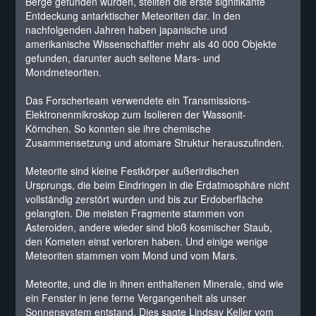
Berge gefunden wurden, stellten die erste signifikante
Entdeckung antarktischer Meteoriten dar. In den
nachfolgenden Jahren haben japanische und
amerikanische Wissenschaftler mehr als 40 000 Objekte
gefunden, darunter auch seltene Mars- und
Mondmeteoriten.
Das Forscherteam verwendete ein Transmissions-
Elektronenmikroskop zum Isolieren der Wassonit-
Körnchen. So konnten sie ihre chemische
Zusammensetzung und atomare Struktur herauszufinden.
Meteorite sind kleine Festkörper außerirdischen
Ursprungs, die beim Eindringen in die Erdatmosphäre nicht
vollständig zerstört wurden und bis zur Erdoberfläche
gelangten. Die meisten Fragmente stammen von
Asteroiden, andere wieder sind bloß kosmischer Staub,
den Kometen einst verloren haben. Und einige wenige
Meteoriten stammen vom Mond und vom Mars.
Meteorite, und die in ihnen enthaltenen Minerale, sind wie
ein Fenster in jene ferne Vergangenheit als unser
Sonnensystem entstand. Dies sagte Lindsay Keller vom