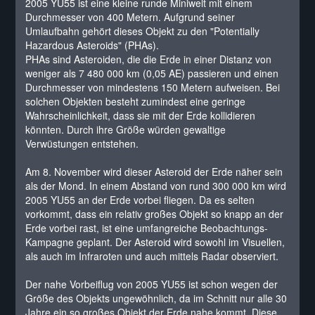
2005 YU55 ist eine kleine runde Miniwelt mit einem
Durchmesser von 400 Metern. Aufgrund seiner
Umlaufbahn gehört dieses Objekt zu den "Potentially
Hazardous Asteroids" (PHAs).
PHAs sind Asteroiden, die die Erde in einer Distanz von
weniger als 7 480 000 km (0,05 AE) passieren und einen
Durchmesser von mindestens 150 Metern aufweisen. Bei
solchen Objekten besteht zumindest eine geringe
Wahrscheinlichkeit, dass sie mit der Erde kollidieren
könnten. Durch ihre Größe würden gewaltige
Verwüstungen entstehen.
Am 8. November wird dieser Asteroid der Erde näher sein
als der Mond. In einem Abstand von rund 300 000 km wird
2005 YU55 an der Erde vorbei fliegen. Da es selten
vorkommt, dass ein relativ großes Objekt so knapp an der
Erde vorbei rast, ist eine umfangreiche Beobachtungs-
Kampagne geplant. Der Asteroid wird sowohl im Visuellen,
als auch im Infraroten und auch mittels Radar observiert.
Der nahe Vorbeiflug von 2005 YU55 ist schon wegen der
Größe des Objekts ungewöhnlich, da im Schnitt nur alle 30
Jahre ein so großes Objekt der Erde nahe kommt. Diese