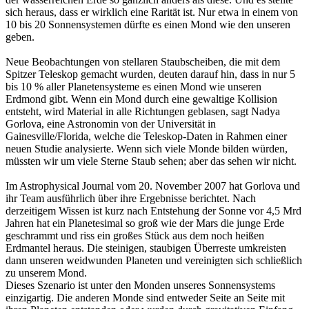
sich heraus, dass er wirklich eine Rarität ist. Nur etwa in einem von
10 bis 20 Sonnensystemen dürfte es einen Mond wie den unseren
geben.
Neue Beobachtungen von stellaren Staubscheiben, die mit dem
Spitzer Teleskop gemacht wurden, deuten darauf hin, dass in nur 5
bis 10 % aller Planetensysteme es einen Mond wie unseren
Erdmond gibt. Wenn ein Mond durch eine gewaltige Kollision
entsteht, wird Material in alle Richtungen geblasen, sagt Nadya
Gorlova, eine Astronomin von der Universität in
Gainesville/Florida, welche die Teleskop-Daten in Rahmen einer
neuen Studie analysierte. Wenn sich viele Monde bilden würden,
müssten wir um viele Sterne Staub sehen; aber das sehen wir nicht.
Im Astrophysical Journal vom 20. November 2007 hat Gorlova und
ihr Team ausführlich über ihre Ergebnisse berichtet. Nach
derzeitigem Wissen ist kurz nach Entstehung der Sonne vor 4,5 Mrd
Jahren hat ein Planetesimal so groß wie der Mars die junge Erde
geschrammt und riss ein großes Stück aus dem noch heißen
Erdmantel heraus. Die steinigen, staubigen Überreste umkreisten
dann unseren weidwunden Planeten und vereinigten sich schließlich
zu unserem Mond.
Dieses Szenario ist unter den Monden unseres Sonnensystems
einzigartig. Die anderen Monde sind entweder Seite an Seite mit