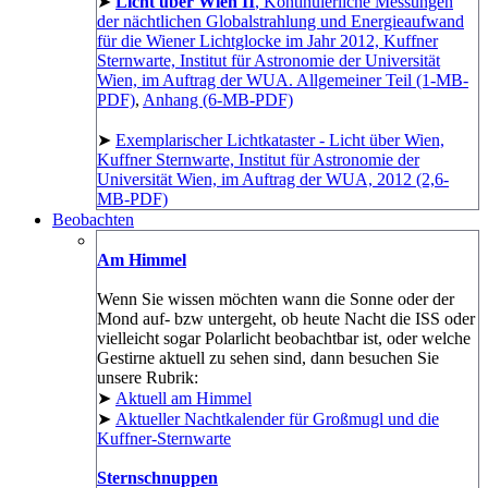
➤
Licht über Wien II
, Kontinuierliche Messungen
der nächtlichen Globalstrahlung und Energieaufwand
für die Wiener Lichtglocke im Jahr 2012, Kuffner
Sternwarte, Institut für Astronomie der Universität
Wien, im Auftrag der WUA. Allgemeiner Teil (1-MB-
PDF)
,
Anhang (6-MB-PDF)
➤
Exemplarischer Lichtkataster - Licht über Wien,
Kuffner Sternwarte, Institut für Astronomie der
Universität Wien, im Auftrag der WUA, 2012 (2,6-
MB-PDF)
Beobachten
Am Himmel
Wenn Sie wissen möchten wann die Sonne oder der
Mond auf- bzw untergeht, ob heute Nacht die ISS oder
vielleicht sogar Polarlicht beobachtbar ist, oder welche
Gestirne aktuell zu sehen sind, dann besuchen Sie
unsere Rubrik:
➤
Aktuell am Himmel
➤
Aktueller Nachtkalender für Großmugl und die
Kuffner-Sternwarte
Sternschnuppen