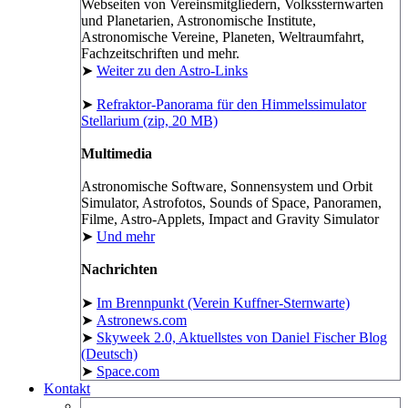
Webseiten von Vereinsmitgliedern, Volkssternwarten
und Planetarien, Astronomische Institute,
Astronomische Vereine, Planeten, Weltraumfahrt,
Fachzeitschriften und mehr.
➤
Weiter zu den Astro-Links
➤
Refraktor-Panorama für den Himmelssimulator
Stellarium (zip, 20 MB)
Multimedia
Astronomische Software, Sonnensystem und Orbit
Simulator, Astrofotos, Sounds of Space, Panoramen,
Filme, Astro-Applets, Impact and Gravity Simulator
➤
Und mehr
Nachrichten
➤
Im Brennpunkt (Verein Kuffner-Sternwarte)
➤
Astronews.com
➤
Skyweek 2.0, Aktuellstes von Daniel Fischer Blog
(Deutsch)
➤
Space.com
Kontakt