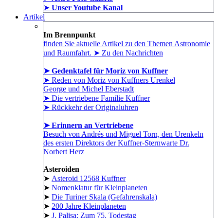
➤
Unser Youtube Kanal
Artikel
Im Brennpunkt
finden Sie aktuelle Artikel zu den Themen Astronomie
und Raumfahrt. ➤ Zu den Nachrichten
➤ Gedenktafel für Moriz von Kuffner
➤ Reden von Moriz von Kuffners Urenkel
George und Michel Eberstadt
➤ Die vertriebene Familie Kuffner
➤ Rückkehr der Originaluhren
➤ Erinnern an Vertriebene
Besuch von Andrés und Miguel Torn, den Urenkeln
des ersten Direktors der Kuffner-Sternwarte Dr.
Norbert Herz
Asteroiden
➤
Asteroid 12568 Kuffner
➤
Nomenklatur für Kleinplaneten
➤
Die Turiner Skala (Gefahrenskala)
➤
200 Jahre Kleinplaneten
➤
J. Palisa: Zum 75. Todestag