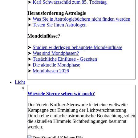
➤
Karl Schwarzschild zum 85. Todestag
Herausforderung Astrologie
➤
Was Sie in Astrologiebüchern nicht finden werden
➤
Testen Sie Ihren Astrologen
Mondeinflüsse?
➤
Studien widerlegen behauptete Mondeinflüsse
➤
Was sind Mondphasen?
➤
Tatsächliche Einflüsse - Gezeiten
➤
Die aktuelle Mondphase
➤
Mondphasen 2026
Licht
Wieviele Sterne sehen wir noch?
Der Verein Kuffner-Sternwarte leitet eine weltweite
Kampagne zur Ermittlung der Lichtverschmutzung.
Durch eine einfache astronomische Beobachtung sollen
die aktuellen Himmels-Sichtbedingungen bestimmt
werden.