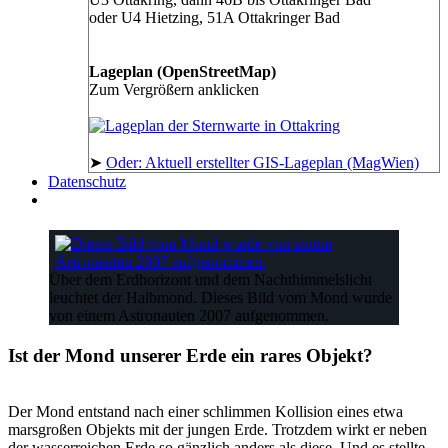
oder U4 Hietzing, 51A Ottakringer Bad
Lageplan (OpenStreetMap)
Zum Vergrößern anklicken
➤
Oder: Aktuell erstellter GIS-Lageplan (MagWien)
Datenschutz
Über dem Erdhorizont und dem Nachthimmelslicht
leuchtet der Halbmond. Dieses Bild vom Mond wurde
von einem Astronauten 2007 aufgenommen.
Ist der Mond unserer Erde ein rares Objekt?
Der Mond entstand nach einer schlimmen Kollision eines etwa
marsgroßen Objekts mit der jungen Erde. Trotzdem wirkt er neben
der wasserreichen Erde so gänzlich anders als diese. Und es stellte