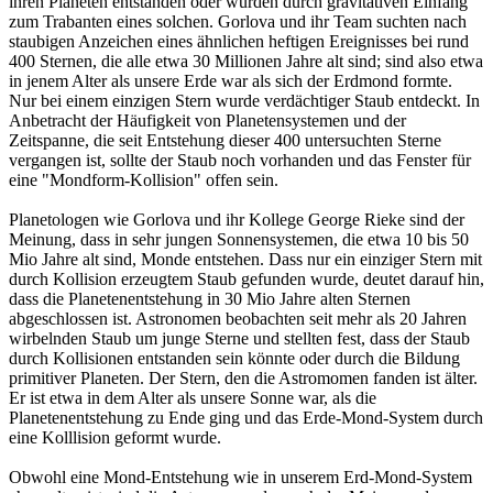
ihren Planeten entstanden oder wurden durch gravitativen Einfang
zum Trabanten eines solchen. Gorlova und ihr Team suchten nach
staubigen Anzeichen eines ähnlichen heftigen Ereignisses bei rund
400 Sternen, die alle etwa 30 Millionen Jahre alt sind; sind also etwa
in jenem Alter als unsere Erde war als sich der Erdmond formte.
Nur bei einem einzigen Stern wurde verdächtiger Staub entdeckt. In
Anbetracht der Häufigkeit von Planetensystemen und der
Zeitspanne, die seit Entstehung dieser 400 untersuchten Sterne
vergangen ist, sollte der Staub noch vorhanden und das Fenster für
eine "Mondform-Kollision" offen sein.
Planetologen wie Gorlova und ihr Kollege George Rieke sind der
Meinung, dass in sehr jungen Sonnensystemen, die etwa 10 bis 50
Mio Jahre alt sind, Monde entstehen. Dass nur ein einziger Stern mit
durch Kollision erzeugtem Staub gefunden wurde, deutet darauf hin,
dass die Planetenentstehung in 30 Mio Jahre alten Sternen
abgeschlossen ist. Astronomen beobachten seit mehr als 20 Jahren
wirbelnden Staub um junge Sterne und stellten fest, dass der Staub
durch Kollisionen entstanden sein könnte oder durch die Bildung
primitiver Planeten. Der Stern, den die Astromomen fanden ist älter.
Er ist etwa in dem Alter als unsere Sonne war, als die
Planetenentstehung zu Ende ging und das Erde-Mond-System durch
eine Kolllision geformt wurde.
Obwohl eine Mond-Entstehung wie in unserem Erd-Mond-System