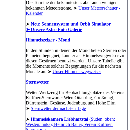
Die Termine der bekanntesten, aber auch weniger
bekannten Meteorströme. ➤
Unser Meteorschauer -
Kalender
➤
Neu: Sonnensystem und Orbit Simulator
➤ Unsere Astro Foto Galerie
Himmelszeiger - Mond
In den Stunden in denen der Mond hellen Sternen oder
Planeten begegnet, kann er als Himmelswegweiser zu
diesen Gestirnen benutzt werden. Unsere Tabelle gibt
die Momente solcher Begegnungen für die nächsten
Monate an. ➤
Unser Himmelswegweiser
Sternwetter
Wetter-Werkzeug für Beobachtungsplätze des Vereins
Kuffner-Sternwarte: Wien Ottakring, Großmugl,
Dürrenstein, Gesäuse, Judenburg und Hohe Dirn
➤
Sternwetter der nächsten Tage
➤
Himmelskamera Liebhartstal
(Süden: oben;
Westen: links); Heinrich Bauer, Verein Kuffner-
Sternwarte