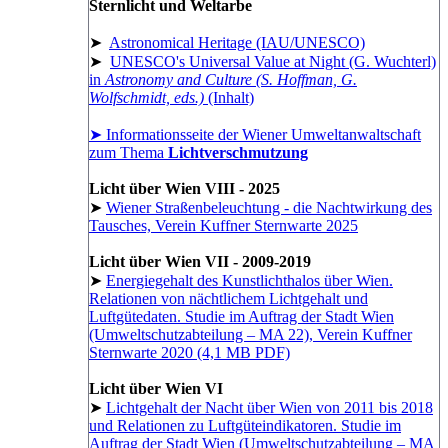
Sternlicht und Weltarbe
➤
Astronomical Heritage (IAU/UNESCO)
➤
UNESCO's Universal Value at Night (G. Wuchterl)
in
Astronomy and Culture (S. Hoffman, G.
Wolfschmidt, eds.)
(Inhalt)
➤ Informationsseite der Wiener Umweltanwaltschaft
zum Thema
Lichtverschmutzung
Licht über Wien VIII - 2025
➤
Wiener Straßenbeleuchtung - die Nachtwirkung des
Tausches, Verein Kuffner Sternwarte 2025
Licht über Wien VII - 2009-2019
➤
Energiegehalt des Kunstlichthalos über Wien.
Relationen von nächtlichem Lichtgehalt und
Luftgütedaten. Studie im Auftrag der Stadt Wien
(Umweltschutzabteilung – MA 22), Verein Kuffner
Sternwarte 2020 (4,1 MB PDF)
Licht über Wien VI
➤
Lichtgehalt der Nacht über Wien von 2011 bis 2018
und Relationen zu Luftgüteindikatoren. Studie im
Auftrag der Stadt Wien (Umweltschutzabteilung – MA