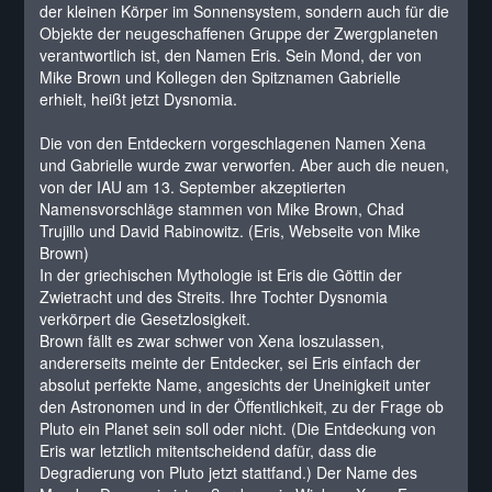
der kleinen Körper im Sonnensystem, sondern auch für die
Objekte der neugeschaffenen Gruppe der Zwergplaneten
verantwortlich ist, den Namen Eris. Sein Mond, der von
Mike Brown und Kollegen den Spitznamen Gabrielle
erhielt, heißt jetzt Dysnomia.
Die von den Entdeckern vorgeschlagenen Namen Xena
und Gabrielle wurde zwar verworfen. Aber auch die neuen,
von der IAU am 13. September akzeptierten
Namensvorschläge stammen von Mike Brown, Chad
Trujillo und David Rabinowitz.
(Eris, Webseite von Mike
Brown)
In der griechischen Mythologie ist Eris die Göttin der
Zwietracht und des Streits. Ihre Tochter Dysnomia
verkörpert die Gesetzlosigkeit.
Brown fällt es zwar schwer von Xena loszulassen,
andererseits meinte der Entdecker, sei Eris einfach der
absolut perfekte Name, angesichts der Uneinigkeit unter
den Astronomen und in der Öffentlichkeit, zu der Frage ob
Pluto ein Planet sein soll oder nicht. (Die Entdeckung von
Eris war letztlich mitentscheidend dafür, dass die
Degradierung von Pluto jetzt stattfand.) Der Name des