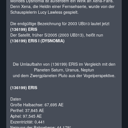
Mondes Dysnomia ist außerdem ein Wink an Xena-Fans.
Denn Xena, die Heldin einer Fernsehserie, wurde von der
Schauspielerin Lucy Lawless gespielt.
Die endgültige Bezeichnung für 2003 UB
lautet jetzt
313
(136199) ERIS
Der Satellit, früher S/2005 (2003 UB313), heißt nun
(136199) ERIS I (DYSNOMIA)
Die Umlaufbahn von (136199) ERIS im Vergleich mit den
Planeten Saturn, Uranus, Neptun
und dem Zwergplaneten Pluto aus der Vogelperspektive.
(136199) ERIS
Daten
Große Halbachse: 67,695 AE
Perihel: 37,845 AE
Aphel: 97,545 AE
Exzentrizität: 0,441
Neigung der Bahnebene: 44,179°