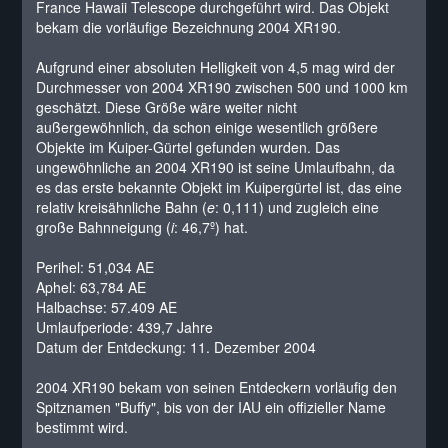
France Hawaii Telescope durchgeführt wird. Das Objekt
bekam die vorläufige Bezeichnung 2004 XR190.
Aufgrund einer absoluten Helligkeit von 4,5 mag wird der
Durchmesser von 2004 XR190 zwischen 500 und 1000 km
geschätzt. Diese Größe wäre weiter nicht
außergewöhnlich, da schon einige wesentlich größere
Objekte im Kuiper-Gürtel gefunden wurden. Das
ungewöhnliche an 2004 XR190 ist seine Umlaufbahn, da
es das erste bekannte Objekt im Kuipergürtel ist, das eine
relativ kreisähnliche Bahn (
e
: 0,111) und zugleich eine
große Bahnneigung (
i
: 46,7º) hat.
Perihel: 51,034 AE
Aphel: 63,784 AE
Halbachse: 57.409 AE
Umlaufperiode: 439,7 Jahre
Datum der Entdeckung: 11. Dezember 2004
2004 XR190 bekam von seinen Entdeckern vorläufig den
Spitznamen "Buffy", bis von der IAU ein offizieller Name
bestimmt wird.