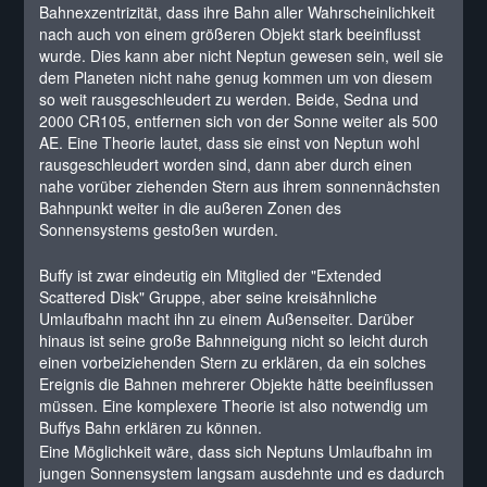
Bahnexzentrizität, dass ihre Bahn aller Wahrscheinlichkeit
nach auch von einem größeren Objekt stark beeinflusst
wurde. Dies kann aber nicht Neptun gewesen sein, weil sie
dem Planeten nicht nahe genug kommen um von diesem
so weit rausgeschleudert zu werden. Beide, Sedna und
2000 CR105, entfernen sich von der Sonne weiter als 500
AE. Eine Theorie lautet, dass sie einst von Neptun wohl
rausgeschleudert worden sind, dann aber durch einen
nahe vorüber ziehenden Stern aus ihrem sonnennächsten
Bahnpunkt weiter in die außeren Zonen des
Sonnensystems gestoßen wurden.
Buffy ist zwar eindeutig ein Mitglied der "Extended
Scattered Disk" Gruppe, aber seine kreisähnliche
Umlaufbahn macht ihn zu einem Außenseiter. Darüber
hinaus ist seine große Bahnneigung nicht so leicht durch
einen vorbeiziehenden Stern zu erklären, da ein solches
Ereignis die Bahnen mehrerer Objekte hätte beeinflussen
müssen. Eine komplexere Theorie ist also notwendig um
Buffys Bahn erklären zu können.
Eine Möglichkeit wäre, dass sich Neptuns Umlaufbahn im
jungen Sonnensystem langsam ausdehnte und es dadurch