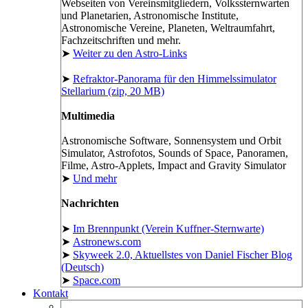
Webseiten von Vereinsmitgliedern, Volkssternwarten
und Planetarien, Astronomische Institute,
Astronomische Vereine, Planeten, Weltraumfahrt,
Fachzeitschriften und mehr.
➤
Weiter zu den Astro-Links
➤
Refraktor-Panorama für den Himmelssimulator
Stellarium (zip, 20 MB)
Multimedia
Astronomische Software, Sonnensystem und Orbit
Simulator, Astrofotos, Sounds of Space, Panoramen,
Filme, Astro-Applets, Impact and Gravity Simulator
➤
Und mehr
Nachrichten
➤
Im Brennpunkt (Verein Kuffner-Sternwarte)
➤
Astronews.com
➤
Skyweek 2.0, Aktuellstes von Daniel Fischer Blog
(Deutsch)
➤
Space.com
Kontakt