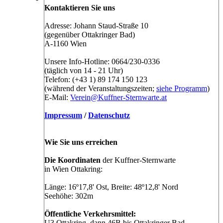
Kontaktieren Sie uns
Adresse: Johann Staud-Straße 10
(gegenüber Ottakringer Bad)
A-1160 Wien
Unsere Info-Hotline: 0664/230-0336
(täglich von 14 - 21 Uhr)
Telefon: (+43 1) 89 174 150 123
(während der Veranstaltungszeiten;
siehe Programm
)
E-Mail:
Verein@Kuffner-Sternwarte.at
Impressum
/
Datenschutz
Wie Sie uns erreichen
Die Koordinaten
der Kuffner-Sternwarte
in Wien Ottakring:
Länge: 16º17,8' Ost, Breite: 48º12,8' Nord
Seehöhe: 302m
Öffentliche Verkehrsmittel:
U3 Ottakring, dann 46B bis Ottakringer Bad