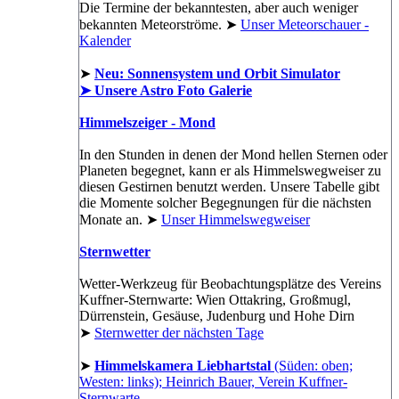
Die Termine der bekanntesten, aber auch weniger
bekannten Meteorströme. ➤
Unser Meteorschauer -
Kalender
➤
Neu: Sonnensystem und Orbit Simulator
➤ Unsere Astro Foto Galerie
Himmelszeiger - Mond
In den Stunden in denen der Mond hellen Sternen oder
Planeten begegnet, kann er als Himmelswegweiser zu
diesen Gestirnen benutzt werden. Unsere Tabelle gibt
die Momente solcher Begegnungen für die nächsten
Monate an. ➤
Unser Himmelswegweiser
Sternwetter
Wetter-Werkzeug für Beobachtungsplätze des Vereins
Kuffner-Sternwarte: Wien Ottakring, Großmugl,
Dürrenstein, Gesäuse, Judenburg und Hohe Dirn
➤
Sternwetter der nächsten Tage
➤
Himmelskamera Liebhartstal
(Süden: oben;
Westen: links); Heinrich Bauer, Verein Kuffner-
Sternwarte