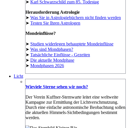
➤
Karl Schwarzschild zum 85. Todestag
Herausforderung Astrologie
➤
Was Sie in Astrologiebüchern nicht finden werden
➤
Testen Sie Ihren Astrologen
Mondeinflüsse?
➤
Studien widerlegen behauptete Mondeinflüsse
➤
Was sind Mondphasen?
➤
Tatsächliche Einflüsse - Gezeiten
➤
Die aktuelle Mondphase
➤
Mondphasen 2026
Licht
Wieviele Sterne sehen wir noch?
Der Verein Kuffner-Sternwarte leitet eine weltweite
Kampagne zur Ermittlung der Lichtverschmutzung.
Durch eine einfache astronomische Beobachtung sollen
die aktuellen Himmels-Sichtbedingungen bestimmt
werden.