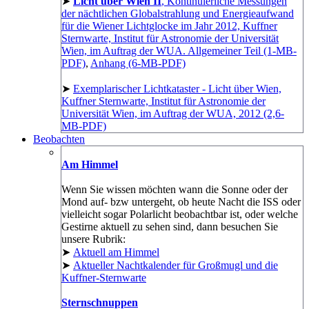
➤
Licht über Wien II
, Kontinuierliche Messungen
der nächtlichen Globalstrahlung und Energieaufwand
für die Wiener Lichtglocke im Jahr 2012, Kuffner
Sternwarte, Institut für Astronomie der Universität
Wien, im Auftrag der WUA. Allgemeiner Teil (1-MB-
PDF)
,
Anhang (6-MB-PDF)
➤
Exemplarischer Lichtkataster - Licht über Wien,
Kuffner Sternwarte, Institut für Astronomie der
Universität Wien, im Auftrag der WUA, 2012 (2,6-
MB-PDF)
Beobachten
Am Himmel
Wenn Sie wissen möchten wann die Sonne oder der
Mond auf- bzw untergeht, ob heute Nacht die ISS oder
vielleicht sogar Polarlicht beobachtbar ist, oder welche
Gestirne aktuell zu sehen sind, dann besuchen Sie
unsere Rubrik:
➤
Aktuell am Himmel
➤
Aktueller Nachtkalender für Großmugl und die
Kuffner-Sternwarte
Sternschnuppen