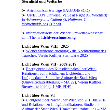
Sternlicht und Weltarbe
➤
Astronomical Heritage (IAU/UNESCO)
➤
UNESCO's Universal Value at Night (G. Wuchterl)
in
Astronomy and Culture (S. Hoffman, G.
Wolfschmidt, eds.)
(Inhalt)
➤ Informationsseite der Wiener Umweltanwaltschaft
zum Thema
Lichtverschmutzung
Licht über Wien VIII - 2025
➤
Wiener Straßenbeleuchtung - die Nachtwirkung des
Tausches, Verein Kuffner Sternwarte 2025
Licht über Wien VII - 2009-2019
➤
Energiegehalt des Kunstlichthalos über Wien.
Relationen von nächtlichem Lichtgehalt und
Luftgütedaten. Studie im Auftrag der Stadt Wien
(Umweltschutzabteilung – MA 22), Verein Kuffner
Sternwarte 2020 (4,1 MB PDF)
Licht über Wien VI
➤
Lichtgehalt der Nacht über Wien von 2011 bis 2018
und Relationen zu Luftgüteindikatoren. Studie im
Auftrag der Stadt Wien (Umweltschutzabteilung – MA