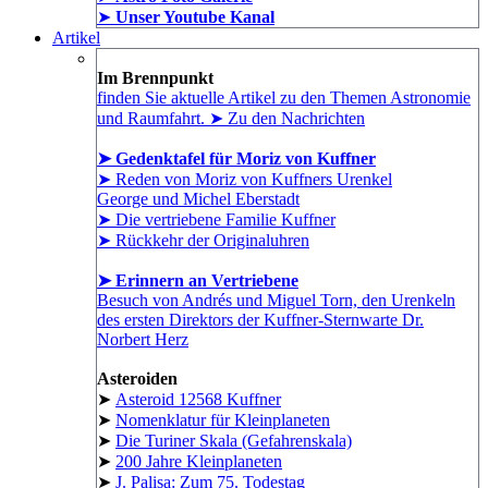
➤
Unser Youtube Kanal
Artikel
Im Brennpunkt
finden Sie aktuelle Artikel zu den Themen Astronomie
und Raumfahrt. ➤ Zu den Nachrichten
➤ Gedenktafel für Moriz von Kuffner
➤ Reden von Moriz von Kuffners Urenkel
George und Michel Eberstadt
➤ Die vertriebene Familie Kuffner
➤ Rückkehr der Originaluhren
➤ Erinnern an Vertriebene
Besuch von Andrés und Miguel Torn, den Urenkeln
des ersten Direktors der Kuffner-Sternwarte Dr.
Norbert Herz
Asteroiden
➤
Asteroid 12568 Kuffner
➤
Nomenklatur für Kleinplaneten
➤
Die Turiner Skala (Gefahrenskala)
➤
200 Jahre Kleinplaneten
➤
J. Palisa: Zum 75. Todestag