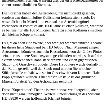
massereicheren Sternen, während dies der erste Asteroidengürtel bei
einem sonnenähnlichen Stern ist.
Die Forscher haben den Asteroidengürtel nicht direkt gesehen,
sondern den durch häufige Kollisionen freigesetzten Staub. Da
wesentlich mehr Material im extrasolaren Asteroidengürtel
vorhanden ist kommt es alle 1000 Jahre zu einer Kollision, während
es bei uns nur alle 100 Millionen Jahre zu einer Kollision zwischen
den kleinen Körpern kommt.
Es gibt da noch eine zweite, aber weniger wahrscheinliche Theorie
für dieses helle Staubband bei HD 69830. Nach Meinung einiger
Astronomen könnte es auch ein Riesenkomet von der Größe Plutos
sein, der ins innere Sonnensystem geschleudert wurde, sich auf der
extrem sonnennahen Bahn stark erhitzte und einen gigantischen
Staub- und Gasschweif bildete. Diese Hypothese wurde deshalb in
den Raum gestellt, weil der Staub rund um den Stern kleine
Silikatkristalle enthält, wie sie im Gasschweif vom Kometen Hale
Popp gefunden wurden. Einer dieser Kristalle ist das grünliche
Mineral Forsterit (zu den Achondriten gehörig).
Diese "Superkomet" Theorie ist zwar etwas weit hergeholt, aber
doch nicht ganz unmöglich. Weitere Untersuchungen des Systems
HD 69830 werden hoffentlich Klarheit bringen.