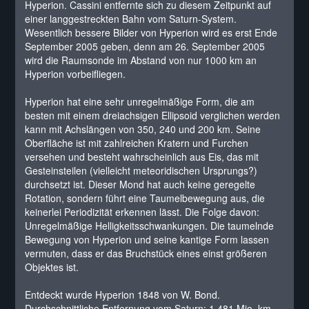
Hyperion. Cassini entfernte sich zu diesem Zeitpunkt auf
einer langgestreckten Bahn vom Saturn-System.
Wesentlich bessere Bilder von Hyperion wird es erst Ende
September 2005 geben, denn am 26. September 2005
wird die Raumsonde im Abstand von nur 1000 km an
Hyperion vorbeifliegen.
Hyperion hat eine sehr unregelmäßige Form, die am
besten mit einem dreiachsigen Ellipsoid verglichen werden
kann mit Achslängen von 350, 240 und 200 km. Seine
Oberfläche ist mit zahlreichen Kratern und Furchen
versehen und besteht wahrscheinlich aus Eis, das mit
Gesteinsteilen (vielleicht meteoridischen Ursprungs?)
durchsetzt ist. Dieser Mond hat auch keine geregelte
Rotation, sondern führt eine Taumelbewegung aus, die
keinerlei Periodizität erkennen lässt. Die Folge davon:
Unregelmäßige Helligkeitsschwankungen. Die taumelnde
Bewegung von Hyperion und seine kantige Form lassen
vermuten, dass er das Bruchstück eines einst größeren
Objektes ist.
Entdeckt wurde Hyperion 1848 von W. Bond.
Durchschnittliche Entfernung vom Saturn: 1,481 Mio. km.