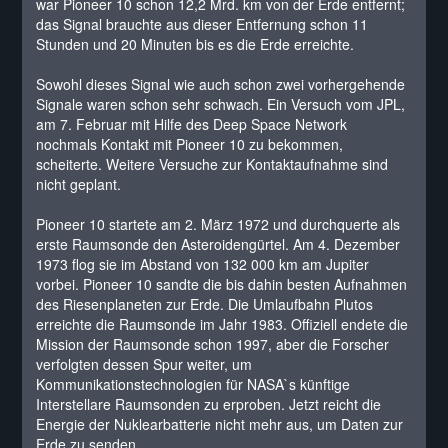
war Pioneer 10 schon 12,2 Mrd. km von der Erde entfernt;
das Signal brauchte aus dieser Entfernung schon 11
Stunden und 20 Minuten bis es die Erde erreichte.
Sowohl dieses Signal wie auch schon zwei vorhergehende
Signale waren schon sehr schwach. Ein Versuch vom JPL,
am 7. Februar mit Hilfe des Deep Space Network
nochmals Kontakt mit Pioneer 10 zu bekommen,
scheiterte. Weitere Versuche zur Kontaktaufnahme sind
nicht geplant.
Pioneer 10 startete am 2. März 1972 und durchquerte als
erste Raumsonde den Asteroidengürtel. Am 4. Dezember
1973 flog sie im Abstand von 132 000 km am Jupiter
vorbei. Pioneer 10 sandte die bis dahin besten Aufnahmen
des Riesenplaneten zur Erde. Die Umlaufbahn Plutos
erreichte die Raumsonde im Jahr 1983. Offiziell endete die
Mission der Raumsonde schon 1997, aber die Forscher
verfolgten dessen Spur weiter, um
Kommunikationstechnologien für NASA`s künftige
Interstellare Raumsonden zu erproben. Jetzt reicht die
Energie der Nuklearbatterie nicht mehr aus, um Daten zur
Erde zu senden.