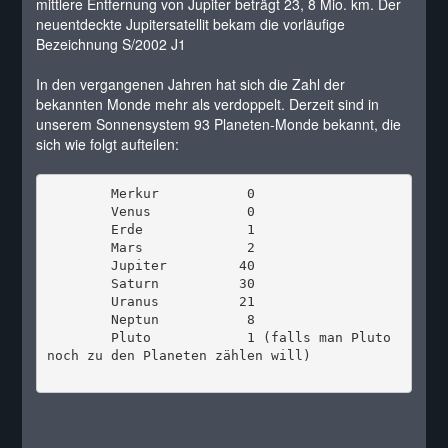
mittlere Entfernung von Jupiter beträgt 23, 8 Mio. km. Der
neuentdeckte Jupitersatellit bekam die vorläufige
Bezeichnung S/2002 J1
In den vergangenen Jahren hat sich die Zahl der
bekannten Monde mehr als verdoppelt. Derzeit sind in
unserem Sonnensystem 93 Planeten-Monde bekannt, die
sich wie folgt aufteilen:
        Merkur           0

        Venus            0

        Erde             1

        Mars             2

        Jupiter         40

        Saturn          30

        Uranus          21

        Neptun           8

        Pluto            1 (falls man Pluto 
noch zu den Planeten zählen will)
