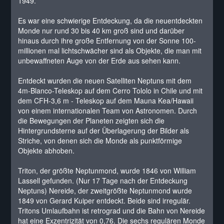
1949.
Es war eine schwierige Entdeckung, da die neuentdeckten
Monde nur rund 30 bis 40 km groß sind und darüber
hinaus durch ihre große Entfernung von der Sonne 100-
millionen mal lichtschwächer sind als Objekte, die man mit
unbewaffneten Auge von der Erde aus sehen kann.
Entdeckt wurden die neuen Satelliten Neptuns mit dem
4m-Blanco-Teleskop auf dem Cerro Tololo in Chile und mit
dem CFH-3,6 m - Teleskop auf dem Mauna Kea/Hawaii
von einem internationalen Team von Astronomen. Durch
die Bewegungen der Planeten zeigten sich die
Hintergrundsterne auf der Überlagerung der Bilder als
Striche, von denen sich die Monde als punktförmige
Objekte abhoben.
Triton, der größte Neptunmond, wurde 1846 von William
Lassell gefunden. (Nur 17 Tage nach der Entdeckung
Neptuns) Nereide, der zweitgrößte Neptunmond wurde
1849 von Gerard Kuiper entdeckt. Beide sind irregulär.
Tritons Umlaufbahn ist retrograd und die Bahn von Nereide
hat eine Exzentrizität von 0,76. Die sechs regulären Monde