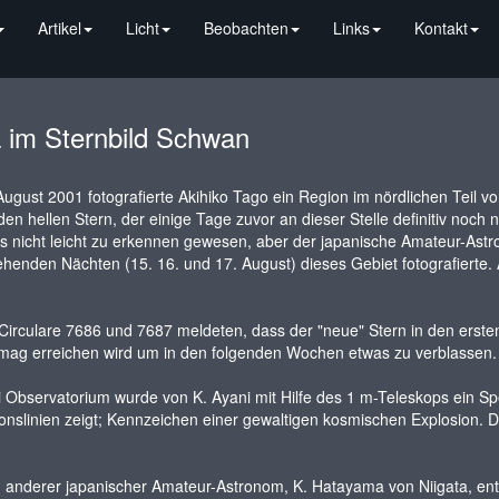
Artikel
Licht
Beobachten
Links
Kontakt
 im Sternbild Schwan
ugust 2001 fotografierte Akihiko Tago ein Region im nördlichen Teil
en hellen Stern, der einige Tage zuvor an dieser Stelle definitiv noch 
s nicht leicht zu erkennen gewesen, aber der japanische Amateur-Astron
henden Nächten (15. 16. und 17. August) dieses Gebiet fotografierte. A
Circulare 7686 und 7687 meldeten, dass der "neue" Stern in den erste
mag erreichen wird um in den folgenden Wochen etwas zu verblassen.
 Observatorium wurde von K. Ayani mit Hilfe des 1 m-Teleskops ein Sp
onslinien zeigt; Kennzeichen einer gewaltigen kosmischen Explosion.
 anderer japanischer Amateur-Astronom, K. Hatayama von Niigata, entd