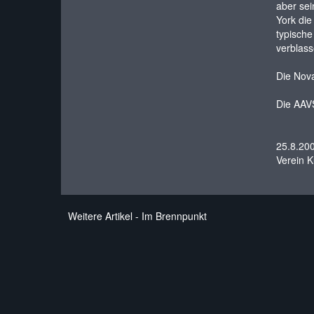
aber sei
York die
typische
verblass
Die Nova
Die
AAV
25.8.20
Verein K
Weitere Artikel - Im Brennpunkt