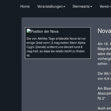
Home
Veranstaltungen
Sternwarte
Verein
Nova
Die von Akihiko Tago entdeckte Nova ist nur
einige Grad vom1,3 mag hellen Stern Alpha
Am 18. A
Cygni (Deneb) entfernt und derzeit rund 8
Magnitud
mag hell, so dass sie relativ leicht zu finden
wäre die
ist.
vorherge
sehen.
Die IAU 
von 6,6 
Am Bisei
Absorpti
Nr.2"
Auch ein