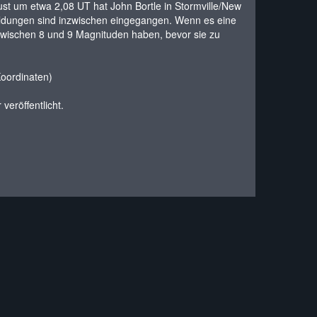
ust um etwa 2,08 UT hat John Bortle in Stormville/New
eldungen sind inzwischen eingegangen. Wenn es eine
t zwischen 8 und 9 Magnituden haben, bevor sie zu
Koordinaten)
veröffentlicht.