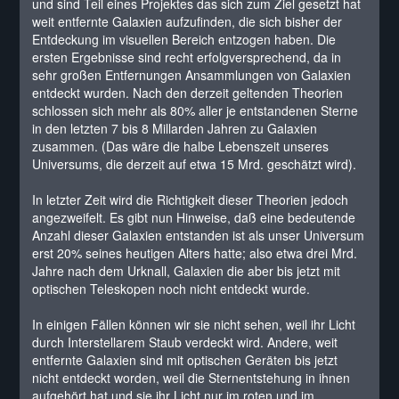
und sind Teil eines Projektes das sich zum Ziel gesetzt hat
weit entfernte Galaxien aufzufinden, die sich bisher der
Entdeckung im visuellen Bereich entzogen haben. Die
ersten Ergebnisse sind recht erfolgversprechend, da in
sehr großen Entfernungen Ansammlungen von Galaxien
entdeckt wurden. Nach den derzeit geltenden Theorien
schlossen sich mehr als 80% aller je entstandenen Sterne
in den letzten 7 bis 8 Millarden Jahren zu Galaxien
zusammen. (Das wäre die halbe Lebenszeit unseres
Universums, die derzeit auf etwa 15 Mrd. geschätzt wird).
In letzter Zeit wird die Richtigkeit dieser Theorien jedoch
angezweifelt. Es gibt nun Hinweise, daß eine bedeutende
Anzahl dieser Galaxien entstanden ist als unser Universum
erst 20% seines heutigen Alters hatte; also etwa drei Mrd.
Jahre nach dem Urknall, Galaxien die aber bis jetzt mit
optischen Teleskopen noch nicht entdeckt wurde.
In einigen Fällen können wir sie nicht sehen, weil ihr Licht
durch Interstellarem Staub verdeckt wird. Andere, weit
entfernte Galaxien sind mit optischen Geräten bis jetzt
nicht entdeckt worden, weil die Sternentstehung in ihnen
aufgehört hat und sie ihr Licht nur im roten und im