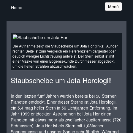
Navigation
Menü
Home
Die Aufnahme zeigt die Staubscheibe um Jota Hor (links). Auf der
rechten Seite ist zum Vergleich ein Referenzstern dargestellt der
deutlich weniger Lichtstreuung aufweist. Der Stern selbst ist mit
einer Maske von einer Bogensekunde Durchmesser abgedeckt,
um die hellen Strahlen abzuschwächen.
Staubscheibe um Jota Horologii!
In den letzten fünf Jahren wurden bereits bei 50 Sternen
Planeten entdeckt. Einer dieser Sterne ist Jota Horologii,
ein 5,4 mag heller Stern in 56 Lichtjahren Entfernung. Im
Jahr 1999 entdeckten Astronomen bei Jota Hor einen
Planeten mit etwas mehr als zweifacher Jupitermasse (720
Erdmassen). Jota Hor ist ein Stern mit 1,03facher
Sonnenmasse und unserer Sonne sehr ähnlich. Während