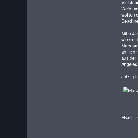
Verish b
Weihnach
wollten 
Deadline
Mitte J
wie sie 
Mars aus
ähnlich 
aus der
Angeles
Jetzt gi
Etwas kle