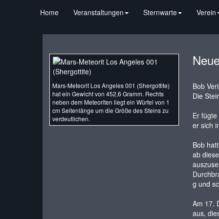
Home
Veranstaltungen
Sternwarte
Verein
Neue 
Mars-Meteorit Los Angeles 001 (Shergottite)
Bob Veri
hat ein Gewicht von 452,6 Gramm. Rechts
Die Stei
neben dem Meteoriten liegt ein Würfel von 1
cm Seitenlänge um die Größe des Steins zu
Er fügte
verdeutlichen.
er sich 
Bob hatt
ab diese
auszuseh
Durchbr
g und sc
Am 17. D
aus, die