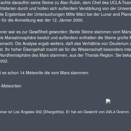
rachte daraufhin seine Steine zu Alan Rubin, dem Chef des UCLA-Tea
tsferien durch und holten sich außerdem Verstärkung von der Universi
die Ergebnisse der Untersuchungen Mitte März bei der Lunar and Plan
 für die Anmeldung war der 12. Jänner 2000.
änner war es zur Gewißheit geworden: Beide Steine stammen vom Mars
die Marsatmosphäre besitzt und außerdem enthalten die Steine große 
macht. Die Analyse ergab weiters, daß das Verhältnis von Deuterium 
ist. Ihr hoher Eisengehalt macht sie für die Wissenschaft besonders in
 Nordhemisphäre des Mars stammen, aus der Tharsis-Region. Sie bek
 002.
bt es schon 14 Meteorite die vom Mars stammen:
iner ist Los Angeles 002 (Shergottite). Er hat ein Gewicht von 245,4 Gramm.