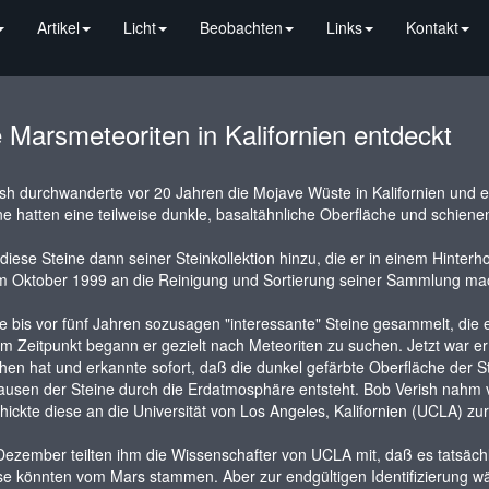
Artikel
Licht
Beobachten
Links
Kontakt
Marsmeteoriten in Kalifornien entdeckt
sh durchwanderte vor 20 Jahren die Mojave Wüste in Kalifornien und e
ne hatten eine teilweise dunkle, basaltähnliche Oberfläche und schi
 diese Steine dann seiner Steinkollektion hinzu, die er in einem Hinterho
im Oktober 1999 an die Reinigung und Sortierung seiner Sammlung ma
e bis vor fünf Jahren sozusagen "interessante" Steine gesammelt, di
m Zeitpunkt begann er gezielt nach Meteoriten zu suchen. Jetzt war er
en hat und erkannte sofort, daß die dunkel gefärbte Oberfläche der 
ausen der Steine durch die Erdatmosphäre entsteht. Bob Verish nahm
hickte diese an die Universität von Los Angeles, Kalifornien (UCLA) zu
ezember teilten ihm die Wissenschafter von UCLA mit, daß es tatsäch
se könnten vom Mars stammen. Aber zur endgültigen Identifizierung wä