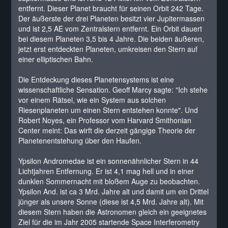
entfernt. Dieser Planet braucht für seinen Orbit 242 Tage.
Der äußerste der drei Planeten besitzt vier Jupitermassen
und ist 2,5 AE vom Zentralstern entfernt. Ein Orbit dauert
bei diesem Planeten 3,5 bis 4 Jahre. Die beiden äußeren,
jetzt erst entdeckten Planeten, umkreisen den Stern auf
einer elliptischen Bahn.
Die Entdeckung dieses Planetensystems ist eine
wissenschaftliche Sensation. Geoff Marcy sagte: "Ich stehe
vor einem Rätsel, wie ein System aus solchen
Riesenplaneten um einen Stern entstehen konnte". Und
Robert Noyes, ein Professor vom Harvard Smithonian
Center meint: Das wirft die derzeit gängige Theorie der
Planetenentstehung über den Haufen.
Ypsilon Andromedae ist ein sonnenähnlicher Stern in 44
Lichtjahren Entfernung. Er ist 4,1 mag hell und in einer
dunklen Sommernacht mit bloßem Auge zu beobachten.
Ypsilon And. ist ca 3 Mrd. Jahre alt und damit um ein Drittel
jünger als unsere Sonne (diese ist 4,5 Mrd. Jahre alt). Mit
diesem Stern haben die Astronomen gleich ein geeignetes
Ziel für die im Jahr 2005 startende Space Interferometry