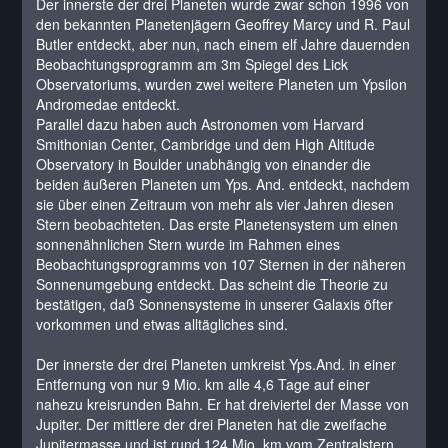
Der innerste der drei Planeten wurde zwar schon 1996 von
den bekannten Planetenjägern Geoffrey Marcy und R. Paul
Butler entdeckt, aber nun, nach einem elf Jahre dauernden
Beobachtungsprogramm am 3m Spiegel des Lick
Observatoriums, wurden zwei weitere Planeten um Ypsilon
Andromedae entdeckt.
Parallel dazu haben auch Astronomen vom Harvard
Smithonian Center, Cambridge und dem High Altitude
Observatory in Boulder unabhängig von einander die
beiden äußeren Planeten um Yps. And. entdeckt, nachdem
sie über einen Zeitraum von mehr als vier Jahren diesen
Stern beobachteten. Das erste Planetensystem um einen
sonnenähnlichen Stern wurde im Rahmen eines
Beobachtungsprogramms von 107 Sternen in der näheren
Sonnenumgebung entdeckt. Das scheint die Theorie zu
bestätigen, daß Sonnensysteme in unserer Galaxis öfter
vorkommen und etwas alltägliches sind.
Der innerste der drei Planeten umkreist Yps.And. in einer
Entfernung von nur 9 Mio. km alle 4,6 Tage auf einer
nahezu kreisrunden Bahn. Er hat dreiviertel der Masse von
Jupiter. Der mittlere der drei Planeten hat die zweifache
Jupitermasse und ist rund 124 Mio. km vom Zentralstern