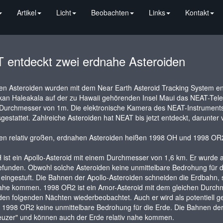
Artikel
Licht
Beobachten
Links
Kontakt
 entdeckt zwei erdnahe Asteroiden
en Asteroiden wurden mit dem Near Earth Asteroid Tracking System en
an Haleakala auf der zu Hawaii gehörenden Insel Maui das NEAT-Teles
Durchmesser von 1m. Die elektronische Kamera des NEAT-Instruments
gestattet. Zahlreiche Asteroiden hat NEAT bis jetzt entdeckt, darunte
den relativ großen, erdnahen Asteroiden heißen 1998 OH und 1998 OR
ist ein Apollo-Asteroid mit einem Durchmesser von 1,6 km. Er wurde a
funden. Obwohl solche Asteroiden keine unmittelbare Bedrohung für die 
 eingestuft. Die Bahnen der Apollo-Asteroiden schneiden die Erdbahn,
nahe kommen. 1998 OR2 ist ein Amor-Asteroid mit dem gleichen Durchm
den folgenden Nächten wiederbeobachtet. Auch er wird als potentiell ge
 1998 OR2 keine unmittelbare Bedrohung für die Erde. Die Bahnen der
euzer" und können auch der Erde relativ nahe kommen.