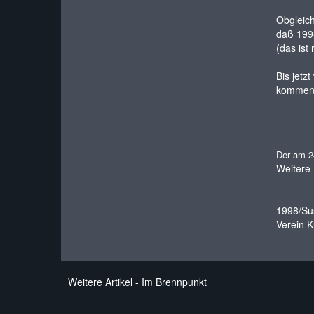
Obgleich
daß 199
(das ist
Bis jetz
kommen, 
Der am 24
Weitere 
1998/Su
Verein K
Weitere Artikel - Im Brennpunkt