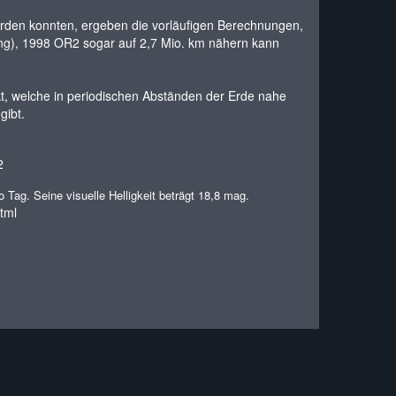
erden konnten, ergeben die vorläufigen Berechnungen,
ng), 1998 OR2 sogar auf 2,7 Mio. km nähern kann
kt, welche in periodischen Abständen der Erde nahe
gibt.
Tag. Seine visuelle Helligkeit beträgt 18,8 mag.
tml