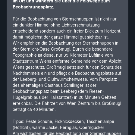
im Ort und wandern Sie über die Feldwege zum
Beobachtungsplatz.
Für die Beobachtung von Sternschnuppen ist nicht nur
ein dunkler Himmel ohne Lichtverschmutzung
entscheidend sondern auch ein freier Blick zum Horizont,
damit möglichst der ganze Himmel gut sichtbar ist.
Wir empfehlen die Beobachtung der Sternschnuppen in
der Sternlicht-Oase Großmugl. Durch die besondere
Topographie ist diese, nur 35 Kilometer Luftlinie vom
Stadtzentrum Wiens entfernte Gemeinde vor dem Ablicht
Wiens geschützt. Großmugl setzt sich für den Schutz des
Nachthimmels ein und pflegt die Beobachtungsplätze auf
der Leeberg- und Glühwürmchenwiese. Vom Parkplatz
des ehemaligen Gasthaus Schillinger ist der
Beobachtungsplatz beim Leeberg (dem Riesen-
Hügelgrab aus der Hallstattzeit) in 20 Minuten Gehzeit
erreichbar. Die Fahrzeit von Wien Zentrum bis Großmugl
beträgt ca 40 Minuten.
Tipps: Feste Schuhe, Picknickdecken, Taschenlampe
(Rotlicht), warme Jacke, Fernglas, Operngucker
Am wichtigsten für die Beobachtung der Sternschnuppen