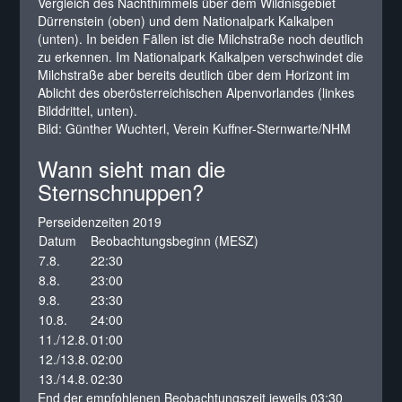
Vergleich des Nachthimmels über dem Wildnisgebiet
Dürrenstein (oben) und dem Nationalpark Kalkalpen
(unten). In beiden Fällen ist die Milchstraße noch deutlich
zu erkennen. Im Nationalpark Kalkalpen verschwindet die
Milchstraße aber bereits deutlich über dem Horizont im
Ablicht des oberösterreichischen Alpenvorlandes (linkes
Bilddrittel, unten).
Bild: Günther Wuchterl, Verein Kuffner-Sternwarte/NHM
Wann sieht man die
Sternschnuppen?
Perseidenzeiten 2019
Datum
Beobachtungsbeginn (MESZ)
7.8.
22:30
8.8.
23:00
9.8.
23:30
10.8.
24:00
11./12.8.
01:00
12./13.8.
02:00
13./14.8.
02:30
End der empfohlenen Beobachtungszeit jeweils 03:30